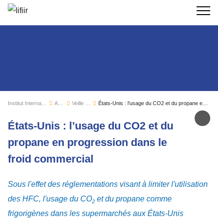
Recherc
Institut International du Froid
Actualités
Veille sectorielle
États-Unis : l’usage du CO2 et du propane en progression dans le froid commercial
Par
États-Unis : l’usage du CO2 et du
propane en progression dans le
froid commercial
Sous l'effet des réglementations visant à limiter l'utilisation
des HFC, l'usage du CO
et du propane comme
2
frigorigènes dans les supermarchés aux États-Unis