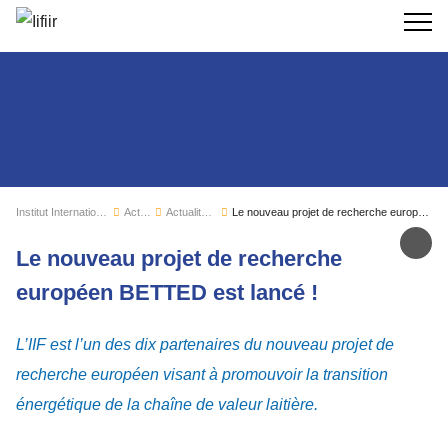
Recherc
Institut International du Froid
Actualités
Actualités de l'IIF
Le nouveau projet de recherche européen BETTED est lancé !
Par
Le nouveau projet de recherche
européen BETTED est lancé !
L’IIF est l’un des dix partenaires du nouveau projet de
recherche européen visant à promouvoir la transition
énergétique de la chaîne de valeur laitière.