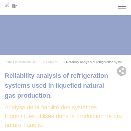
Recherc
Institut International du Froid
Publications
Reliability analysis of refrigeration systems u...
Par
Reliability analysis of refrigeration
systems used in liquefied natural
gas production.
Analyse de la fiabilité des systèmes
frigorifiques utilisés dans la production de gaz
naturel liquéfié.