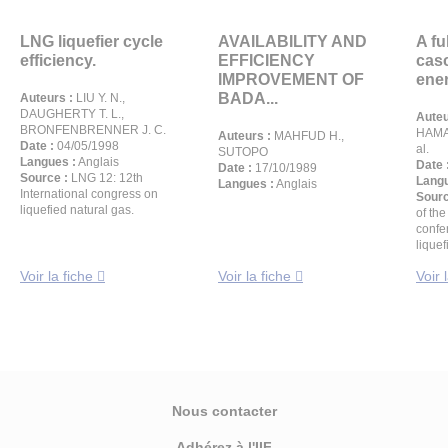
LNG liquefier cycle
AVAILABILITY AND
A fu
efficiency.
EFFICIENCY
cas
IMPROVEMENT OF
ener
BADA...
Auteurs :
LIU Y. N.,
DAUGHERTY T. L.,
Auteu
BRONFENBRENNER J. C.
HAMAT
Auteurs :
MAHFUD H.,
Date :
04/05/1998
al.
SUTOPO
Langues :
Anglais
Date 
Date :
17/10/1989
Source :
LNG 12: 12th
Langu
Langues :
Anglais
International congress on
Sourc
liquefied natural gas.
of the
confe
lique
Voir la fiche
Voir la fiche
Voir 
Nous contacter
Adhérez à l'IIF