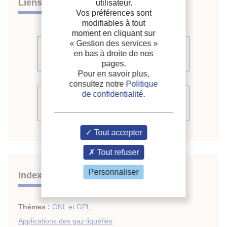
Liens
utilisateur.
Vos préférences sont
modifiables à tout
moment en cliquant sur
« Gestion des services »
Voir d'autres communications du
en bas à droite de nos
même compte rendu (19)
pages.
Pour en savoir plus,
consultez notre
Politique
de confidentialité
.
Voir le compte rendu de la
conférence
Tout accepter
Tout refuser
Personnaliser
Indexation
Thèmes :
GNL et GPL
;
Applications des gaz liquéfiés