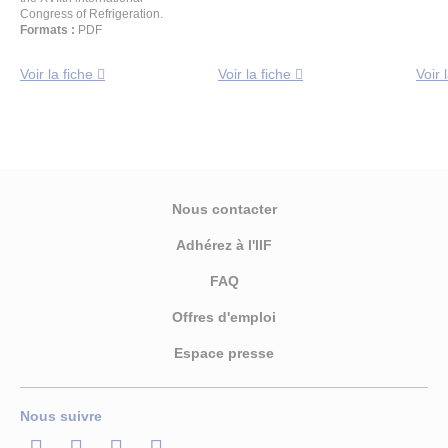
Congress of Refrigeration.
Formats :
PDF
Voir la fiche
Voir la fiche
Voir 
Nous contacter
Adhérez à l'IIF
FAQ
Offres d'emploi
Espace presse
Nous suivre
LinkedIn
Twitter
Facebook
Youtube