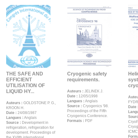
THE SAFE AND
Cryogenic safety
Heli
EFFICIENT
requirements.
sys
UTILISATION OF
cryo
LIQUID HY...
Auteurs :
JELINEK J.
Date :
12/05/1998
Auteu
Langues :
Anglais
FYDRY
Auteurs :
GOLDSTONE P. G.,
Source :
Cryogenics '98.
Date 
KROON H.
Proceedings of the Fifth
Langu
Date :
24/08/1987
Cryogenics Conference.
Sourc
Langues :
Anglais
Formats :
PDF
CryoP
Source :
Development in
Cryog
refrigeration, refrigeration for
ICMC'
development. Proceedings of
Forma
the XVIIth international