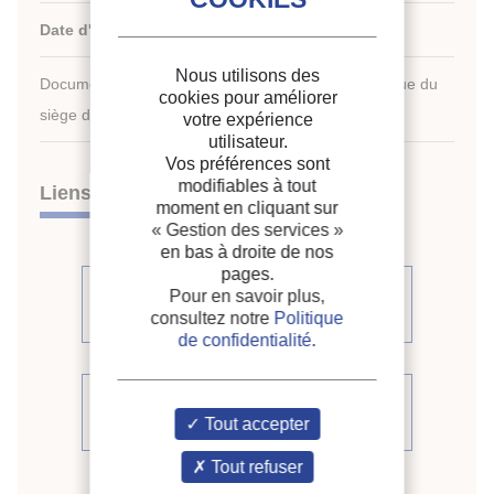
Date d'édition :
12/05/1998
Nous utilisons des
Document disponible en consultation à la bibliothèque du
cookies pour améliorer
siège de l'IIF uniquement.
votre expérience
utilisateur.
Vos préférences sont
modifiables à tout
Liens
moment en cliquant sur
« Gestion des services »
en bas à droite de nos
pages.
Voir d'autres communications du
Pour en savoir plus,
même compte rendu (39)
consultez notre
Politique
de confidentialité
.
Voir le compte rendu de la
Tout accepter
conférence
Tout refuser