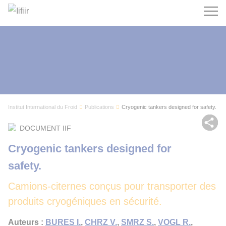
Recherc
Institut International du Froid
Publications
Cryogenic tankers designed for safety.
Par
DOCUMENT IIF
Cryogenic tankers designed for
safety.
Camions-citernes conçus pour transporter des
produits cryogéniques en sécurité.
Auteurs :
BURES I.
,
CHRZ V.
,
SMRZ S.
,
VOGL R.
,