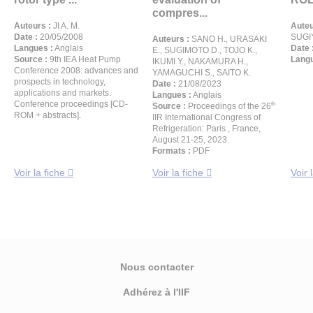
compres...
Auteurs :
JI A. M.
Auteu
Date :
20/05/2008
SUGI
Auteurs :
SANO H., URASAKI
Langues :
Anglais
Date 
E., SUGIMOTO D., TOJO K.,
Source :
9th IEA Heat Pump
Langu
IKUMI Y., NAKAMURA H.,
Conference 2008: advances and
YAMAGUCHI S., SAITO K.
prospects in technology,
Date :
21/08/2023
applications and markets.
Langues :
Anglais
Conference proceedings [CD-
th
Source :
Proceedings of the 26
ROM + abstracts].
IIR International Congress of
Refrigeration: Paris , France,
August 21-25, 2023.
Formats :
PDF
Voir la fiche
Voir la fiche
Voir 
Nous contacter
Adhérez à l'IIF