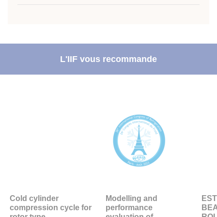
L'IIF vous recommande
Cold cylinder
Modelling and
EST
compression cycle for
performance
BEA
rotor type ...
evaluation of
ROL