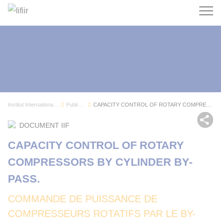
Recherc
Institut International du Froid
Publications
CAPACITY CONTROL OF ROTARY COMPRESSORS BY CYLIN...
Par
DOCUMENT IIF
CAPACITY CONTROL OF ROTARY
COMPRESSORS BY CYLINDER BY-
PASS.
COMMANDE DE PUISSANCE DE
COMPRESSEURS ROTATIFS PAR LE BY-