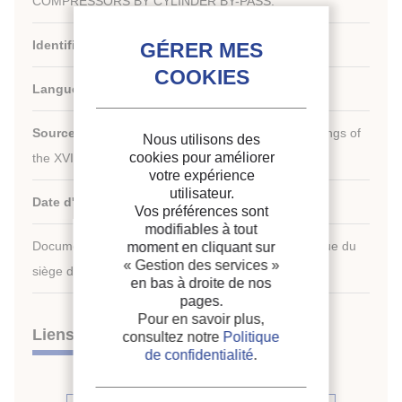
COMPRESSORS BY CYLINDER BY-PASS.
Identifiant de la fiche :
1986-0549
Langues :
Anglais
Source :
[Refrigeration serving humanity]. Proceedings of
Nous utilisons des
th
cookies pour améliorer
the XVI
international Congress of Refrigeration.
votre expérience
utilisateur.
Date d'édition :
07/08/1983
Vos préférences sont
modifiables à tout
Document disponible en consultation à la bibliothèque du
moment en cliquant sur
« Gestion des services »
siège de l'IIF uniquement.
en bas à droite de nos
pages.
Pour en savoir plus,
Liens
consultez notre
Politique
de confidentialité
.