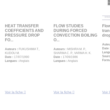
HEAT TRANSFER
FLOW STUDIES
Flow
COEFFICIENTS AND
DURING FORCED
tran
PRESSURE DROP
CONVECTION BOILING
drop
FO...
O...
Auteu
Date 
Auteurs :
FUKUSHIMA T.,
Auteurs :
MISHRA M. P.,
Langu
KUDOU M.
SHARMA C. P., VARMA H. K.
Sourc
Date :
17/07/1990
Date :
17/09/1986
Forma
Langues :
Anglais
Langues :
Anglais
Voir la fiche
Voir la fiche
Voir 