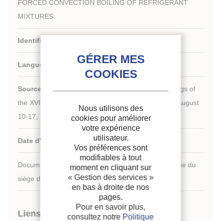
FORCED CONVECTION BOILING OF REFRIGERANT
MIXTURES.
Identifiant de la fiche :
1992-2133
Langues :
Anglais
Source :
New challenges in refrigeration. Proceedings of
the XVIIIth International Congress of Refrigeration, August
Nous utilisons des
10-17, 1991, Montreal, Quebec, Canada.
cookies pour améliorer
votre expérience
utilisateur.
Date d'édition :
10/08/1991
Vos préférences sont
modifiables à tout
Document disponible en consultation à la bibliothèque du
moment en cliquant sur
« Gestion des services »
siège de l'IIF uniquement.
en bas à droite de nos
pages.
Pour en savoir plus,
Liens
consultez notre
Politique