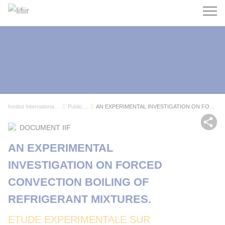
Recherc
Institut International du Froid
Publications
AN EXPERIMENTAL INVESTIGATION ON FORCED CONVECT...
Par
DOCUMENT IIF
AN EXPERIMENTAL
INVESTIGATION ON FORCED
CONVECTION BOILING OF
REFRIGERANT MIXTURES.
ETUDE EXPERIMENTALE SUR