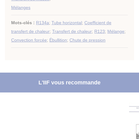
Mélanges
Mots-clés :
R134a
;
Tube horizontal
;
Coefficient de
transfert de chaleur
;
Transfert de chaleur
;
R123
;
Mélange
;
Convection forcée
;
Ébullition
;
Chute de pression
L'IIF vous recommande