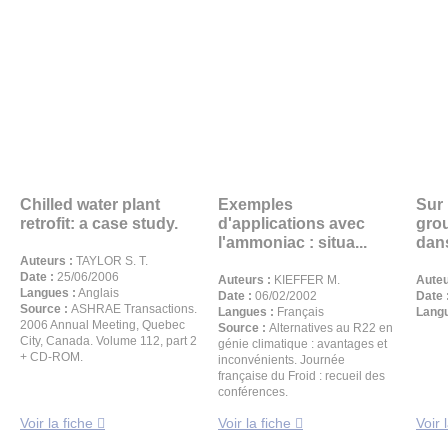
Chilled water plant
Exemples
Sur 
retrofit: a case study.
d'applications avec
grou
l'ammoniac : situa...
dans
Auteurs :
TAYLOR S. T.
Date :
25/06/2006
Auteurs :
KIEFFER M.
Auteu
Langues :
Anglais
Date :
06/02/2002
Date 
Source :
ASHRAE Transactions.
Langues :
Français
Langu
2006 Annual Meeting, Quebec
Source :
Alternatives au R22 en
City, Canada. Volume 112, part 2
génie climatique : avantages et
+ CD-ROM.
inconvénients. Journée
française du Froid : recueil des
conférences.
Voir la fiche
Voir la fiche
Voir 