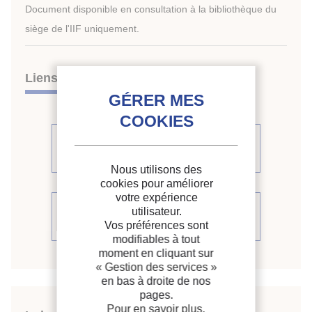
Document disponible en consultation à la bibliothèque du
siège de l'IIF uniquement.
Liens
Voir d'autres communications du
même compte rendu (34)
Nous utilisons des
cookies pour améliorer
votre expérience
Voir le compte rendu de la
utilisateur.
conférence
Vos préférences sont
modifiables à tout
moment en cliquant sur
« Gestion des services »
en bas à droite de nos
pages.
Pour en savoir plus,