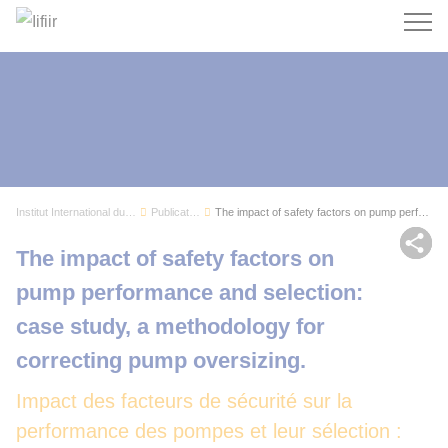
Recherc
Institut International du Froid
Publications
The impact of safety factors on pump performanc...
Par
The impact of safety factors on
pump performance and selection:
case study, a methodology for
correcting pump oversizing.
Impact des facteurs de sécurité sur la
performance des pompes et leur sélection :