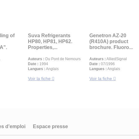
ling of
Suva Refrigerants
Genetron AZ-20
HP80, HP81, HP62.
(R410A) product
A".
Properties,...
brochure. Fluoro...
A
Auteurs :
Du Pont de Nemours
Auteurs :
AlliedSignal
Date :
1994
Date :
07/1996
Langues :
Anglais
Langues :
Anglais
Voir la fiche
Voir la fiche
es d'emploi
Espace presse