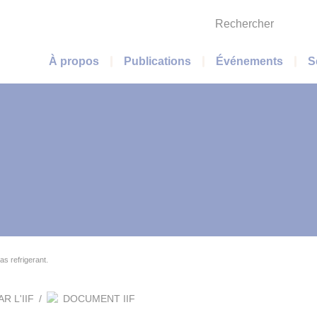
Rechercher
Menu principal
À propos
Publications
Événements
S
s refrigerant.
 L'IIF
/
DOCUMENT IIF