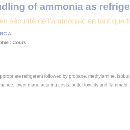
dling of ammonia as refrige
n sécurité de l'ammoniac en tant que fr
RG A.
hie : Cours
opriate refrigerant followed by propane, methylamine, isobutane
rmance; lower manufacturing costs; better toxicity and flammabil