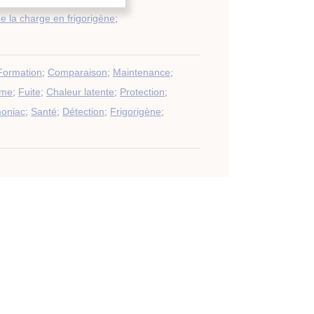
e la charge en frigorigène
;
Formation
;
Comparaison
;
Maintenance
;
me
;
Fuite
;
Chaleur latente
;
Protection
;
oniac
;
Santé
;
Détection
;
Frigorigène
;