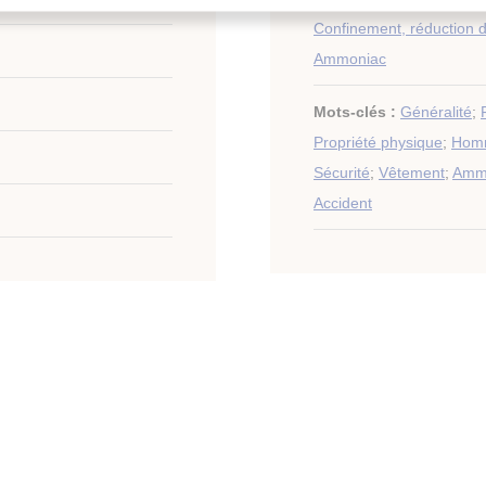
Confinement, réduction d
Ammoniac
Mots-clés :
Généralité
;
Propriété physique
;
Hom
Sécurité
;
Vêtement
;
Amm
Accident