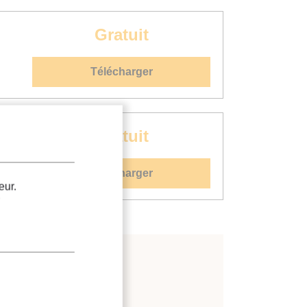
Gratuit
Télécharger
Gratuit
Télécharger
eur.
.
rigoporteurs : généralités
;