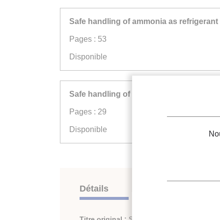
Safe handling of ammonia as refrigerant 
Pages : 53
Disponible
Safe handling of ammonia as refrigerant 
Pages : 29
Disponible
Nou
Détails
Titre original :
Safe handling of ammonia as 