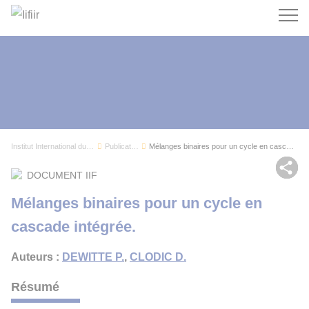
Recherc
Institut International du Froid
Publications
Mélanges binaires pour un cycle en cascade inté...
Par
DOCUMENT IIF
Mélanges binaires pour un cycle en
cascade intégrée.
Auteurs :
DEWITTE P.
,
CLODIC D.
Résumé