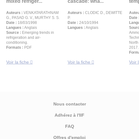
mixed refriger...
cascade: wha...
tem
Auteurs :
VENKATARATHNAM
Auteurs :
CLODIC D., DEWITTE
Auteu
G., PASAD G. V., MURTHY S. S.
P.
Date 
Date :
18/03/1998
Date :
24/10/1994
Langu
Langues :
Anglais
Langues :
Anglais
Sourc
Source :
Emerging trends in
Ammo
refrigeration and air-
Techn
conditioning.
North
Formats :
PDF
2017.
Forma
Voir la fiche
Voir la fiche
Voir 
Nous contacter
Adhérez à l'IIF
FAQ
Offres d'emploi