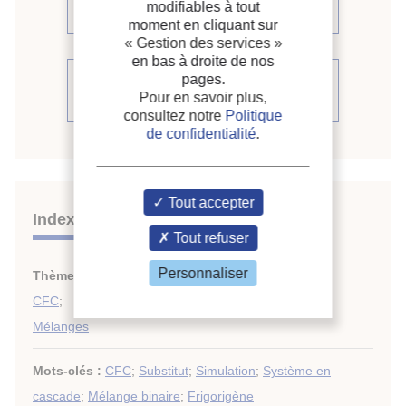
modifiables à tout
même compte rendu (38)
moment en cliquant sur
« Gestion des services »
en bas à droite de nos
Voir le compte rendu de la
pages.
Pour en savoir plus,
conférence
consultez notre
Politique
de confidentialité
.
Tout accepter
Indexation
Tout refuser
Personnaliser
Thèmes :
Equipements frigorifiques : généralités
;
CFC
;
Mélanges
Mots-clés :
CFC
;
Substitut
;
Simulation
;
Système en
cascade
;
Mélange binaire
;
Frigorigène