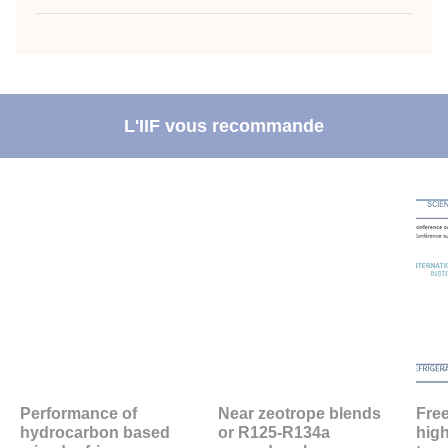
L'IIF vous recommande
Performance of
Near zeotrope blends
Free
hydrocarbon based
or R125-R134a
hig