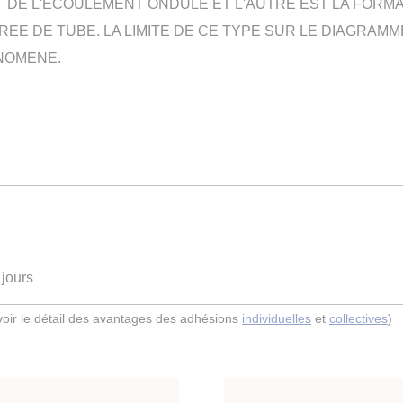
T DE L'ECOULEMENT ONDULE ET L'AUTRE EST LA FORM
REE DE TUBE. LA LIMITE DE CE TYPE SUR LE DIAGRA
NOMENE.
 jours
(voir le détail des avantages des adhésions
individuelles
et
collectives
)