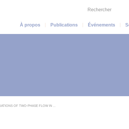
Rechercher
Menu principal
À propos
Publications
Événements
S
ATIONS OF TWO-PHASE FLOW IN ...