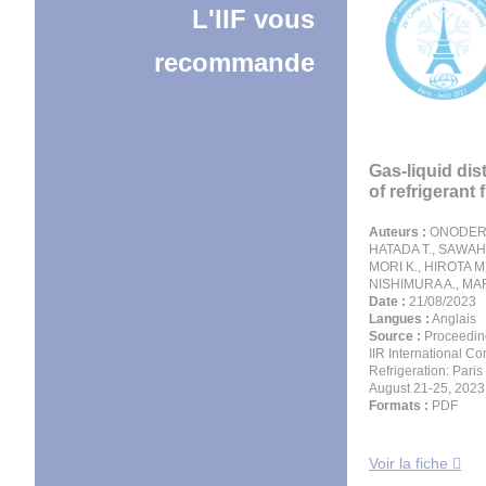
L'IIF vous
recommande
Gas-liquid dis
of refrigerant f
Auteurs :
ONODERA
HATADA T., SAWAH
MORI K., HIROTA M.
NISHIMURA A., M
Date :
21/08/2023
Langues :
Anglais
Source :
Proceeding
IIR International Co
Refrigeration: Paris
August 21-25, 2023
Formats :
PDF
Voir la fiche