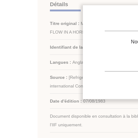
Détails
Titre original :
MODELLING OF FLUCTUAT
FLOW IN A HORIZONTAL TUBE (SLUG FLO
Nou
Identifiant de la fiche :
1985-1042
Langues :
Anglais
Source :
[Refrigeration serving humanity]. P
international Congress of Refrigeration.
Date d'édition :
07/08/1983
Document disponible en consultation à la bib
l'IIF uniquement.