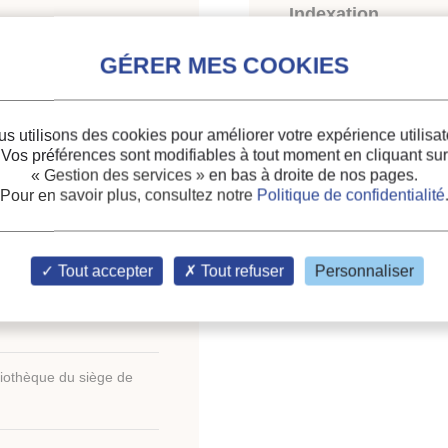
Indexation
IONS OF TWO-PHASE
Thèmes :
Evaporateurs,
W TRANSITION).
thermiques
s utilisons des cookies pour améliorer votre expérience utilisat
Mots-clés :
Régime vari
Vos préférences sont modifiables à tout moment en cliquant sur
« Gestion des services »
en bas à droite de nos pages.
horizontal
;
Évaporation
;
Pour en savoir plus, consultez notre
Politique de confidentialité
th
roceedings of the XVI
Tout accepter
Tout refuser
Personnaliser
liothèque du siège de