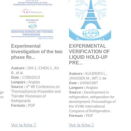
Experimental
EXPERIMENTAL
investigation of the two
VERIFICATION OF
phase flo...
LIQUID HOLD-UP
PRE...
Auteurs :
SHI J., CHEN J., XU
B., et al.
Auteurs :
KUIJPERS L.,
Date :
17/06/2013
JANSSEN M., WIT J. de
Langues :
Anglais
Date :
24/08/1987
th
Source :
4
IIR Conference on
Langues :
Anglais
Thermophysical Properties and
ign
Source :
Development in
Transfer Processes of
ion
refrigeration, refrigeration for
Refrigerants
development. Proceedings of
Formats :
PDF
the XVIIth international
Congress of Refrigeration.
Formats :
PDF
Voir la fiche
Voir la fiche