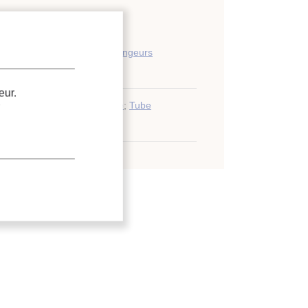
 condenseurs et autres échangeurs
eur.
able
;
Écoulement diphasique
;
Tube
Évaporateur
.