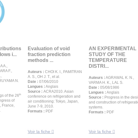
tributions
Evaluation of void
AN EXPERIMENTAL
lows i...
fraction prediction
STUDY OF THE
methods ...
TEMPERATURE
DISTRI...
 A.,
ARA F.,
Auteurs :
CHOI K. I., PAMITRAN
,
A. S., OH J. T., et al.
Auteurs :
AGRAWAL K. N.,
ARUYAMA N.
Date :
07/06/2010
VARMA H. K., LAL S.
Langues :
Anglais
Date :
05/08/1986
Source :
ACRA2010. Asian
Langues :
Anglais
th
s of the 26
conference on refrigeration and
Source :
Progress in the des
ngress of
air conditioning: Tokyo, Japan,
and construction of refrigerat
 , France,
June 7-9, 2010.
systems.
.
Formats :
PDF
Formats :
PDF
Voir la fiche
Voir la fiche