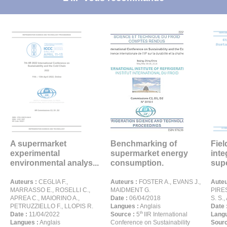
A supermarket
Benchmarking of
Fie
experimental
supermarket energy
int
environmental analys...
consumption.
supe
Auteurs :
CEGLIA F.,
Auteurs :
FOSTER A., EVANS J.,
Auteu
MARRASSO E., ROSELLI C.,
MAIDMENT G.
PIRES
APREA C., MAIORINO A.,
Date :
06/04/2018
S. S.
PETRUZZIELLO F., LLOPIS R.
Langues :
Anglais
Date 
th
Date :
11/04/2022
Source :
5
IIR International
Langu
Langues :
Anglais
Conference on Sustainability
Sourc