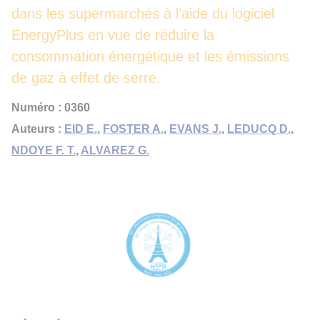
dans les supermarchés à l’aide du logiciel
EnergyPlus en vue de réduire la
consommation énergétique et les émissions
de gaz à effet de serre.
Numéro : 0360
Auteurs :
EID E.
,
FOSTER A.
,
EVANS J.
,
LEDUCQ D.
,
NDOYE F. T.
,
ALVAREZ G.