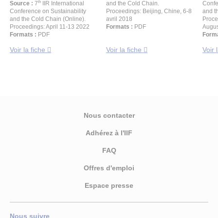
th
Source :
7
IIR International
and the Cold Chain.
Confe
Conference on Sustainability
Proceedings: Beijing, Chine, 6-8
and t
and the Cold Chain (Online).
avril 2018
Proce
Proceedings: April 11-13 2022
Formats :
PDF
Augus
Formats :
PDF
Forma
Voir la fiche
Voir la fiche
Voir 
Nous contacter
Adhérez à l'IIF
FAQ
Offres d'emploi
Espace presse
Nous suivre