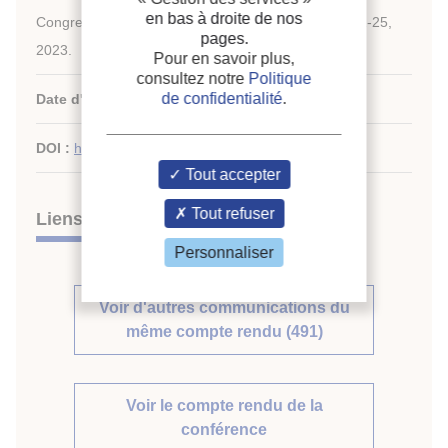
en bas à droite de nos
Congress of Refrigeration: Paris , France, August 21-25,
pages.
2023.
Pour en savoir plus,
consultez notre
Politique
de confidentialité
.
Date d'édition :
21/08/2023
DOI :
http://dx.doi.org/10.18462/iir.icr.2023.0360
Tout accepter
Tout refuser
Liens
Personnaliser
Voir d'autres communications du
même compte rendu (491)
Voir le compte rendu de la
conférence