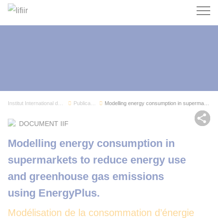
Recherc
Institut International du Froid
Publications
Modelling energy consumption in supermarkets to...
Par
DOCUMENT IIF
Modelling energy consumption in
supermarkets to reduce energy use
and greenhouse gas emissions
using EnergyPlus.
Modélisation de la consommation d’énergie