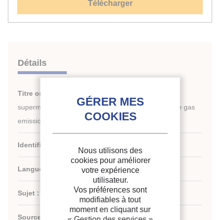
Télécharger
Détails
Titre original :
Modelling energy consumption in
supermarkets to reduce energy use and greenhouse gas
emissions using EnergyPlus.
Identifiant de la fiche :
30031361
Nous utilisons des
cookies pour améliorer
Langues :
Anglais
votre expérience
utilisateur.
Vos préférences sont
Sujet :
Technologie
modifiables à tout
moment en cliquant sur
th
Source :
Proceedings of the 26
IIR International
« Gestion des services »