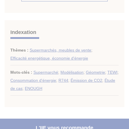
Indexation
Thèmes :
Supermarchés, meubles de vente
;
Efficacité energétique, économie d'énergie
Mots-clés :
Supermarché
;
Modélisation
;
Géometrie
;
TEWI
;
Consommation d'énergie
;
R744
;
Émission de CO2
;
Étude
de cas
;
ENOUGH
L'IIF vous recommande