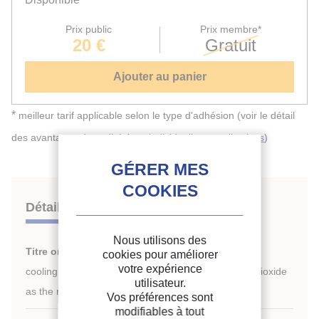
Prix public
Prix membre*
20 €
Gratuit
Ajouter au panier
*
meilleur tarif applicable selon le type d'adhésion (voir le détail
des avantages des adhésions
individuelles
et
collectives
)
Détails
Nous utilisons des
Titre original :
Modelling the performance of a new
cookies pour améliorer
votre expérience
cooling unit for refrigerated transport using carbon dioxide
utilisateur.
as the refrigerant.
Vos préférences sont
modifiables à tout