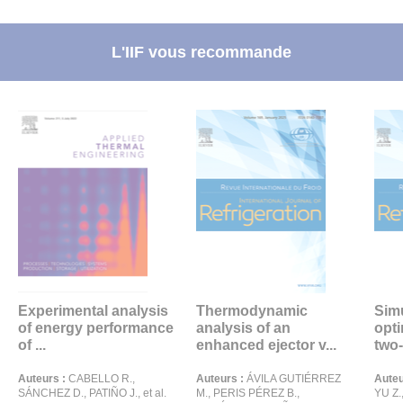
L'IIF vous recommande
Experimental analysis
Thermodynamic
Sim
of energy performance
analysis of an
opti
of ...
enhanced ejector v...
two-
Auteurs :
CABELLO R.,
Auteurs :
ÁVILA GUTIÉRREZ
Auteu
SÁNCHEZ D., PATIÑO J., et al.
M., PERIS PÉREZ B.,
YU Z.,