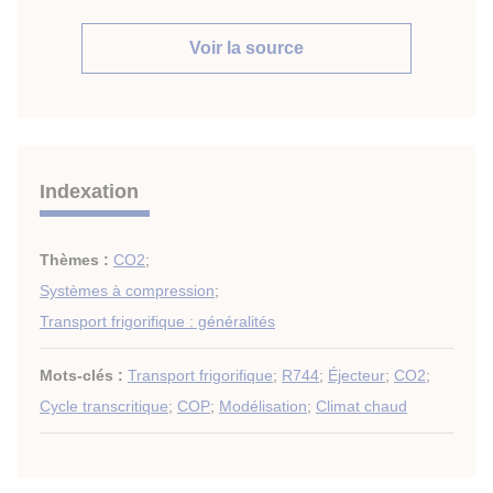
Voir la source
Indexation
Thèmes :
CO2
;
Systèmes à compression
;
Transport frigorifique : généralités
Mots-clés :
Transport frigorifique
;
R744
;
Éjecteur
;
CO2
;
Cycle transcritique
;
COP
;
Modélisation
;
Climat chaud