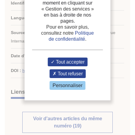
moment en cliquant sur
Identifiant de la fiche :
30027482
« Gestion des services »
en bas à droite de nos
Langues :
Anglais
pages.
Pour en savoir plus,
Source :
International Journal of Refrigeration - Revue
consultez notre
Politique
de confidentialité
.
Internationale du Froid - vol. 115
Date d'édition :
07/2020
Tout accepter
DOI :
http://dx.doi.org/10.1016/j.ijrefrig.2020.02.032
Tout refuser
Personnaliser
Liens
Voir d'autres articles du même
numéro (19)