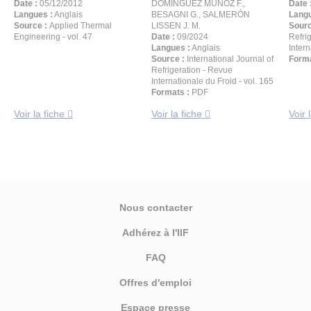
Date :
05/12/2012
DOMÍNGUEZ MUÑOZ F.,
Date 
Langues :
Anglais
BESAGNI G., SALMERÓN
Langu
Source :
Applied Thermal
LISSEN J. M.
Sourc
Engineering - vol. 47
Date :
09/2024
Refri
Langues :
Anglais
Intern
Source :
International Journal of
Forma
Refrigeration - Revue
Internationale du Froid - vol. 165
Formats :
PDF
Voir la fiche
Voir la fiche
Voir 
Nous contacter
Adhérez à l'IIF
FAQ
Offres d'emploi
Espace presse