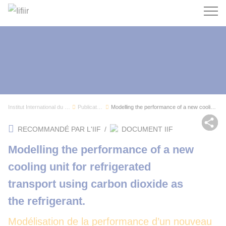
Recherc
Institut International du Froid
Publications
Modelling the performance of a new cooling unit...
Par
RECOMMANDÉ PAR L'IIF
/
DOCUMENT IIF
Modelling the performance of a new
cooling unit for refrigerated
transport using carbon dioxide as
the refrigerant.
Modélisation de la performance d’un nouveau