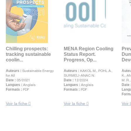
Chilling prospects:
MENA Region Cooling
Prev
tracking sustainable
Status Report.
Dum
coolin...
Progress, Op...
Deve
Auteurs :
Sustainable Energy
Auteurs :
KAKOL M., POHL A.,
Auteu
for All
SURMELI-ANAC N.
K., A
Date :
05/2021
Date :
12/2024
M. R.
Langues :
Anglais
Langues :
Anglais
Date 
Formats :
PDF
Formats :
PDF
Langu
Forma
Voir la fiche
Voir la fiche
Voir 