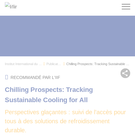
Recherc
Institut International du Froid
Publications
Chilling Prospects: Tracking Sustainable Coolin...
Par
RECOMMANDÉ PAR L'IIF
Chilling Prospects: Tracking
Sustainable Cooling for All
Perspectives glaçantes : suivi de l’accès pour
tous à des solutions de refroidissement
durable.