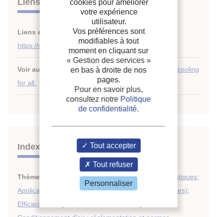
Liens
cookies pour améliorer
votre expérience
utilisateur.
Vos préférences sont
Liens externes :
modifiables à tout
https://www.seforall.org/chilling-prospects-2022
moment en cliquant sur
« Gestion des services »
Voir aussi :
Chilling prospects: tracking sustainable cooling
en bas à droite de nos
pages.
for all.
Pour en savoir plus,
consultez notre
Politique
de confidentialité
.
Tout accepter
Indexation
Tout refuser
Thèmes :
Conditionnement d'air : économie et statistiques
;
Personnaliser
Applications domestiques (réfrigérateurs, congélateurs)
;
Efficacité energétique, économie d'énergie
;