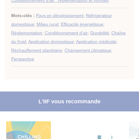
Conditionnement d'air : réglementation et normes
Mots-clés :
Pays en développement
;
Réfrigerateur
domestique
;
Milieu rural
;
Efficacité énergétique
;
Réglementation
;
Conditionnement d'air
;
Durabilité
;
Chaîne
du froid
;
Application domestique
;
Application médicale
;
Réchauffement planétaire
;
Changement climatique
;
Perspective
L'IIF vous recommande