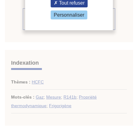
Tout refuser
Personnaliser
Voir le compte rendu de la
conférence
Indexation
Thèmes :
HCFC
Mots-clés :
Gaz
;
Mesure
;
R141b
;
Propriété
thermodynamique
;
Frigorigène