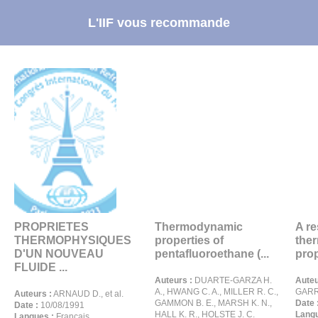
L'IIF vous recommande
PROPRIETES
Thermodynamic
A r
THERMOPHYSIQUES
properties of
the
D'UN NOUVEAU
pentafluoroethane (...
prop
FLUIDE ...
Auteurs :
DUARTE-GARZA H.
Auteu
A., HWANG C. A., MILLER R. C.,
GARR
Auteurs :
ARNAUD D., et al.
GAMMON B. E., MARSH K. N.,
Date 
Date :
10/08/1991
HALL K. R., HOLSTE J. C.
Langu
Langues :
Français