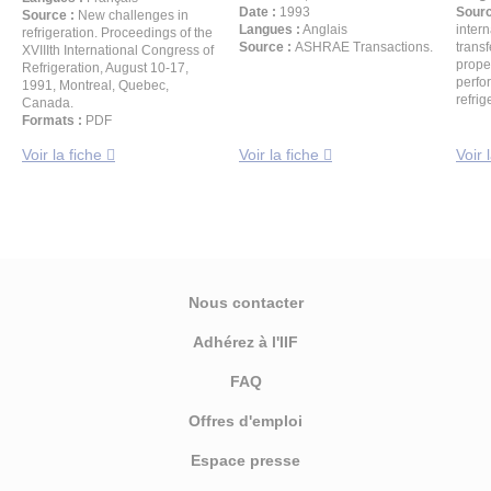
Date :
1993
Sourc
Source :
New challenges in
Langues :
Anglais
inter
refrigeration. Proceedings of the
Source :
ASHRAE Transactions.
trans
XVIIIth International Congress of
prope
Refrigeration, August 10-17,
perfo
1991, Montreal, Quebec,
refrig
Canada.
Formats :
PDF
Voir la fiche
Voir la fiche
Voir 
Nous contacter
Adhérez à l'IIF
FAQ
Offres d'emploi
Espace presse