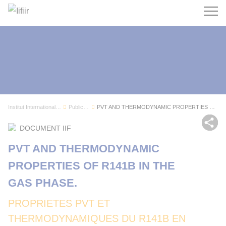
Recherc
Institut International du Froid
Publications
PVT AND THERMODYNAMIC PROPERTIES OF R141B IN TH...
Par
DOCUMENT IIF
PVT AND THERMODYNAMIC
PROPERTIES OF R141B IN THE
GAS PHASE.
PROPRIETES PVT ET
THERMODYNAMIQUES DU R141B EN