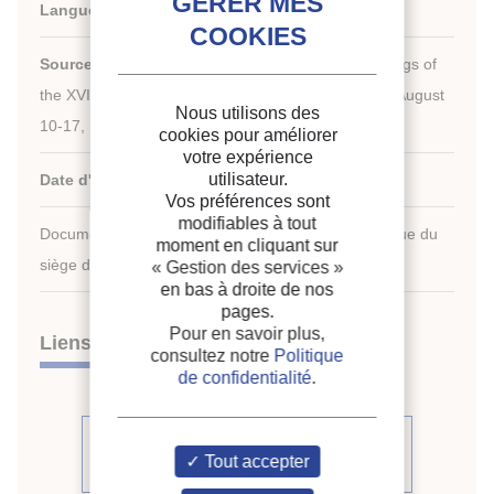
Langues :
Anglais
Source :
New challenges in refrigeration. Proceedings of
the XVIIIth International Congress of Refrigeration, August
Nous utilisons des
10-17, 1991, Montreal, Quebec, Canada.
cookies pour améliorer
votre expérience
utilisateur.
Date d'édition :
10/08/1991
Vos préférences sont
modifiables à tout
Document disponible en consultation à la bibliothèque du
moment en cliquant sur
siège de l'IIF uniquement.
« Gestion des services »
en bas à droite de nos
pages.
Pour en savoir plus,
Liens
consultez notre
Politique
de confidentialité
.
Voir d'autres communications du
Tout accepter
même compte rendu (391)