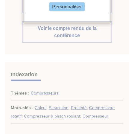
même compte rendu (509)
Personnaliser
Voir le compte rendu de la
conférence
Indexation
Thèmes :
Compresseurs
Mots-clés :
Calcul
;
Simulation
;
Procédé
;
Compresseur
rotatif
;
Compresseur à piston roulant
;
Compresseur