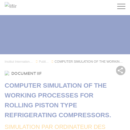
Recherc
Institut International du Froid
Publications
COMPUTER SIMULATION OF THE WORKING PROCESSES FO...
Par
DOCUMENT IIF
COMPUTER SIMULATION OF THE
WORKING PROCESSES FOR
ROLLING PISTON TYPE
REFRIGERATING COMPRESSORS.
SIMULATION PAR ORDINATEUR DES