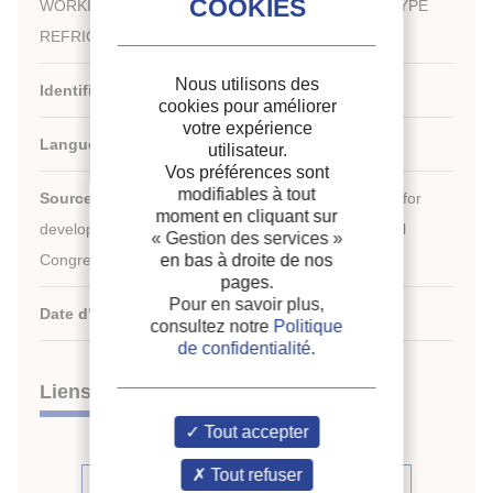
WORKING PROCESSES FOR ROLLING PISTON TYPE
REFRIGERATING COMPRESSORS.
Nous utilisons des
Identifiant de la fiche :
1988-1416
cookies pour améliorer
votre expérience
Langues :
Anglais
utilisateur.
Vos préférences sont
modifiables à tout
Source :
Development in refrigeration, refrigeration for
moment en cliquant sur
development. Proceedings of the XVIIth international
« Gestion des services »
Congress of Refrigeration.
en bas à droite de nos
pages.
Pour en savoir plus,
Date d'édition :
24/08/1987
consultez notre
Politique
de confidentialité
.
Liens
Tout accepter
Tout refuser
Voir d'autres communications du