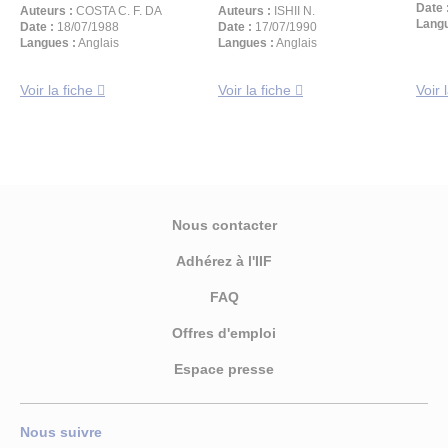
Date 
Auteurs :
COSTA C. F. DA
Auteurs :
ISHII N.
Langu
Date :
18/07/1988
Date :
17/07/1990
Langues :
Anglais
Langues :
Anglais
Voir la fiche
Voir la fiche
Voir 
Nous contacter
Adhérez à l'IIF
FAQ
Offres d'emploi
Espace presse
Nous suivre