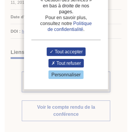
11, 2019.
en bas à droite de nos
pages.
Date d'édition :
08/05/2019
Pour en savoir plus,
consultez notre
Politique
de confidentialité
.
DOI :
http://dx.doi.org/10.18462/iir.cryo.2019.0046
Liens
Tout accepter
Tout refuser
Personnaliser
Voir d'autres communications du
même compte rendu (60)
Voir le compte rendu de la
conférence