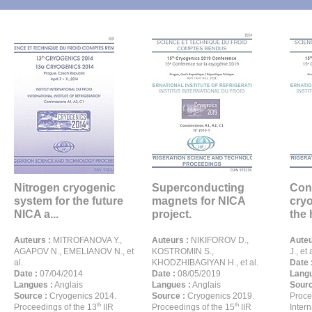
Nitrogen cryogenic
Superconducting
Con
system for the future
magnets for NICA
cryo
NICA a...
project.
the 
Auteurs :
MITROFANOVA Y.,
Auteurs :
NIKIFOROV D.,
Auteu
AGAPOV N., EMELIANOV N., et
KOSTROMIN S.,
J., et 
al.
KHODZHIBAGIYAN H., et al.
Date 
Date :
07/04/2014
Date :
08/05/2019
Langu
Langues :
Anglais
Langues :
Anglais
Sourc
Source :
Cryogenics 2014.
Source :
Cryogenics 2019.
Proce
th
th
Proceedings of the 13
IIR
Proceedings of the 15
IIR
Inter