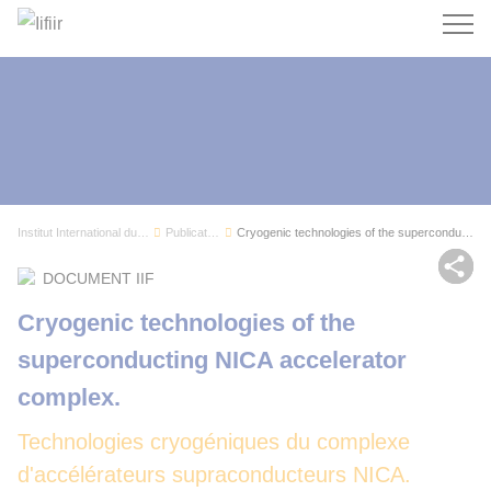
Recherc
Institut International du Froid
Publications
Cryogenic technologies of the superconducting N...
Par
DOCUMENT IIF
Cryogenic technologies of the
superconducting NICA accelerator
complex.
Technologies cryogéniques du complexe
d'accélérateurs supraconducteurs NICA.