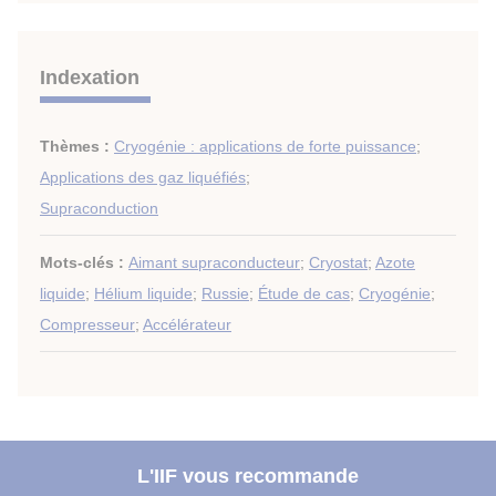
Indexation
Thèmes :
Cryogénie : applications de forte puissance
;
Applications des gaz liquéfiés
;
Supraconduction
Mots-clés :
Aimant supraconducteur
;
Cryostat
;
Azote
liquide
;
Hélium liquide
;
Russie
;
Étude de cas
;
Cryogénie
;
Compresseur
;
Accélérateur
L'IIF vous recommande