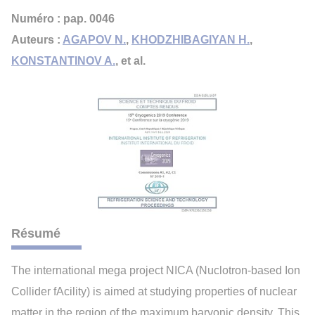
Numéro : pap. 0046
Auteurs :
AGAPOV N.
,
KHODZHIBAGIYAN H.
,
KONSTANTINOV A.
, et al.
Résumé
The international mega project NICA (Nuclotron-based Ion
Collider fAcility) is aimed at studying properties of nuclear
matter in the region of the maximum baryonic density. This