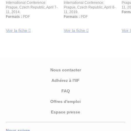
International Conference:
International Conference:
Pragu
Prague, Czech Republic, April 7-
Prague, Czech Republic, April 8-
11, 2
11, 2014.
11, 2019.
Forma
Formats :
PDF
Formats :
PDF
Voir la fiche
Voir la fiche
Voir 
Nous contacter
Adhérez à l'IIF
FAQ
Offres d'emploi
Espace presse
Nous suivre