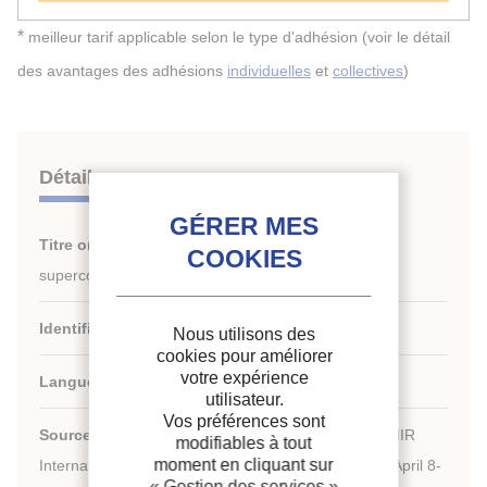
*
meilleur tarif applicable selon le type d'adhésion (voir le détail
des avantages des adhésions
individuelles
et
collectives
)
Détails
Titre original :
Cryogenic technologies of the
superconducting NICA accelerator complex.
Identifiant de la fiche :
30025749
Nous utilisons des
cookies pour améliorer
votre expérience
Langues :
Anglais
utilisateur.
Vos préférences sont
th
Source :
Cryogenics 2019. Proceedings of the 15
IIR
modifiables à tout
moment en cliquant sur
International Conference: Prague, Czech Republic, April 8-
« Gestion des services »