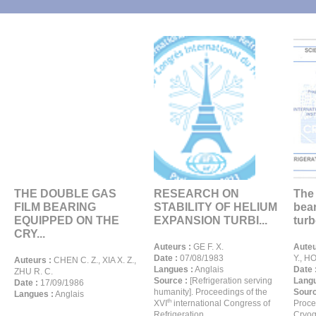
THE DOUBLE GAS
RESEARCH ON
The
FILM BEARING
STABILITY OF HELIUM
bea
EQUIPPED ON THE
EXPANSION TURBI...
turb
CRY...
Auteurs :
GE F. X.
Auteu
Date :
07/08/1983
Y., HO
Auteurs :
CHEN C. Z., XIA X. Z.,
Langues :
Anglais
Date 
ZHU R. C.
Source :
[Refrigeration serving
Langu
Date :
17/09/1986
humanity]. Proceedings of the
Sourc
Langues :
Anglais
th
XVI
international Congress of
Proce
Refrigeration.
Cryog