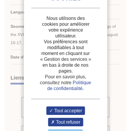
Langues :
Anglais
Nous utilisons des
cookies pour améliorer
Source :
New challenges in refrigeration. Proceedings of
votre expérience
the XVIIIth International Congress of Refrigeration, August
utilisateur.
Vos préférences sont
10-17, 1991, Montreal, Quebec, Canada.
modifiables à tout
moment en cliquant sur
Date d'édition :
10/08/1991
« Gestion des services »
en bas à droite de nos
pages.
Pour en savoir plus,
Liens
consultez notre
Politique
de confidentialité
.
Voir d'autres communications du
Tout accepter
même compte rendu (391)
Tout refuser