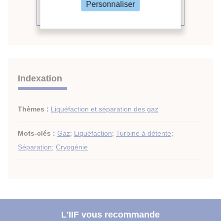
Voir le compte rendu de la
Personnaliser
conférence
Indexation
Thèmes :
Liquéfaction et séparation des gaz
Mots-clés :
Gaz
;
Liquéfaction
;
Turbine à détente
;
Séparation
;
Cryogénie
L'IIF vous recommande