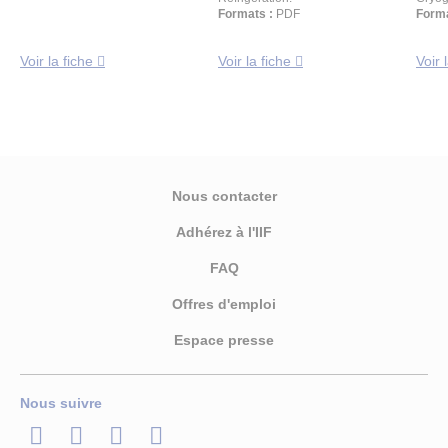
Formats :
PDF
Forma
Voir la fiche
Voir la fiche
Voir 
Nous contacter
Adhérez à l'IIF
FAQ
Offres d'emploi
Espace presse
Nous suivre
LinkedIn
Twitter
Facebook
Youtube