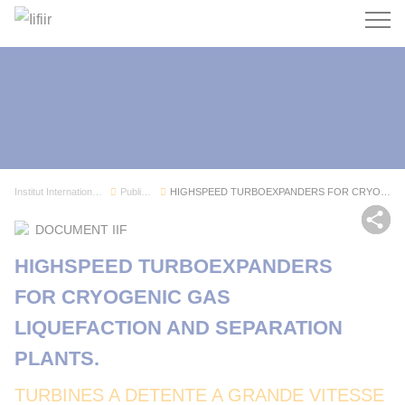
Recherc
Institut International du Froid
Publications
HIGHSPEED TURBOEXPANDERS FOR CRYOGENIC GAS LIQU...
Par
DOCUMENT IIF
HIGHSPEED TURBOEXPANDERS
FOR CRYOGENIC GAS
LIQUEFACTION AND SEPARATION
PLANTS.
TURBINES A DETENTE A GRANDE VITESSE