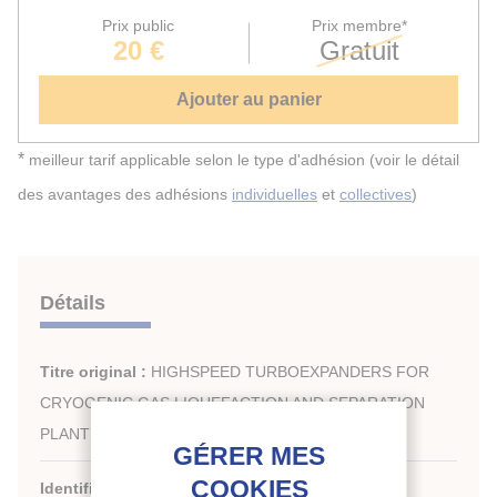
Prix public
Prix membre*
20 €
Gratuit
Ajouter au panier
*
meilleur tarif applicable selon le type d'adhésion (voir le détail
des avantages des adhésions
individuelles
et
collectives
)
Détails
Titre original :
HIGHSPEED TURBOEXPANDERS FOR
CRYOGENIC GAS LIQUEFACTION AND SEPARATION
PLANTS.
Identifiant de la fiche :
1992-1511