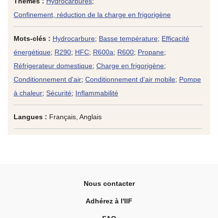
Thèmes :
Hydrocarbures
;
Confinement, réduction de la charge en frigorigène
Mots-clés :
Hydrocarbure
;
Basse température
;
Efficacité
énergétique
;
R290
;
HFC
;
R600a
;
R600
;
Propane
;
Réfrigerateur domestique
;
Charge en frigorigène
;
Conditionnement d'air
;
Conditionnement d'air mobile
;
Pompe
à chaleur
;
Sécurité
;
Inflammabilité
Langues :
Français, Anglais
Nous contacter
Adhérez à l'IIF