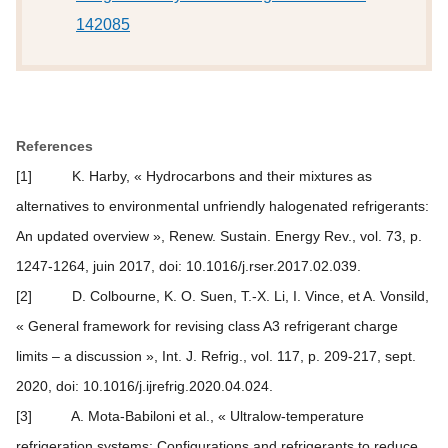
142085
References
[1] K. Harby, « Hydrocarbons and their mixtures as
alternatives to environmental unfriendly halogenated refrigerants:
An updated overview », Renew. Sustain. Energy Rev., vol. 73, p.
1247‑1264, juin 2017, doi: 10.1016/j.rser.2017.02.039.
[2] D. Colbourne, K. O. Suen, T.-X. Li, I. Vince, et A. Vonsild,
« General framework for revising class A3 refrigerant charge
limits – a discussion », Int. J. Refrig., vol. 117, p. 209‑217, sept.
2020, doi: 10.1016/j.ijrefrig.2020.04.024.
[3] A. Mota-Babiloni et al., « Ultralow-temperature
refrigeration systems: Configurations and refrigerants to reduce