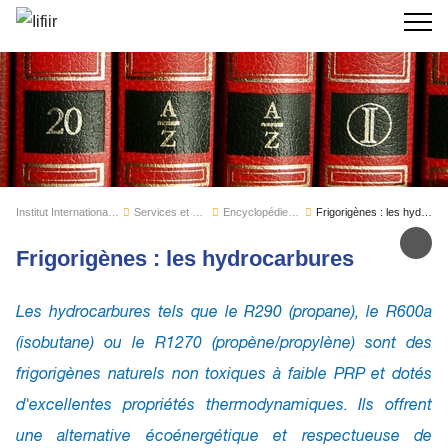
Recherc
Institut International du Froid
Services et expertise
Encyclopédie du Froid
Frigorigènes : les hydrocarbures
Par
Frigorigènes : les hydrocarbures
Les hydrocarbures tels que le R290 (propane), le R600a
(isobutane) ou le R1270 (propène/propylène) sont des
frigorigènes naturels non toxiques à faible PRP et dotés
d'excellentes propriétés thermodynamiques. Ils offrent
une alternative écoénergétique et respectueuse de