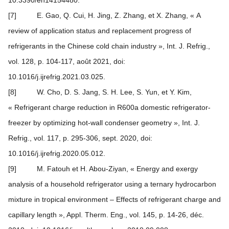
10.3390/en14154480.
[7] E. Gao, Q. Cui, H. Jing, Z. Zhang, et X. Zhang, « A
review of application status and replacement progress of
refrigerants in the Chinese cold chain industry », Int. J. Refrig.,
vol. 128, p. 104‑117, août 2021, doi:
10.1016/j.ijrefrig.2021.03.025.
[8] W. Cho, D. S. Jang, S. H. Lee, S. Yun, et Y. Kim,
« Refrigerant charge reduction in R600a domestic refrigerator-
freezer by optimizing hot-wall condenser geometry », Int. J.
Refrig., vol. 117, p. 295‑306, sept. 2020, doi:
10.1016/j.ijrefrig.2020.05.012.
[9] M. Fatouh et H. Abou-Ziyan, « Energy and exergy
analysis of a household refrigerator using a ternary hydrocarbon
mixture in tropical environment – Effects of refrigerant charge and
capillary length », Appl. Therm. Eng., vol. 145, p. 14‑26, déc.