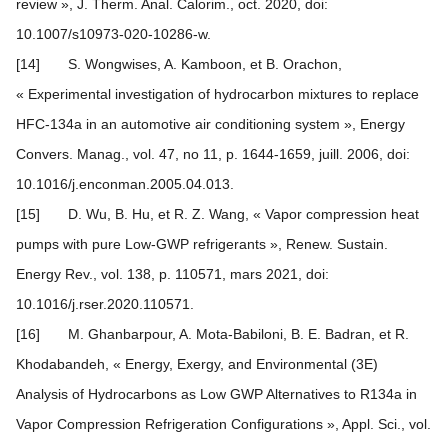
review », J. Therm. Anal. Calorim., oct. 2020, doi:
10.1007/s10973-020-10286-w.
[14] S. Wongwises, A. Kamboon, et B. Orachon,
« Experimental investigation of hydrocarbon mixtures to replace
HFC-134a in an automotive air conditioning system », Energy
Convers. Manag., vol. 47, no 11, p. 1644‑1659, juill. 2006, doi:
10.1016/j.enconman.2005.04.013.
[15] D. Wu, B. Hu, et R. Z. Wang, « Vapor compression heat
pumps with pure Low-GWP refrigerants », Renew. Sustain.
Energy Rev., vol. 138, p. 110571, mars 2021, doi:
10.1016/j.rser.2020.110571.
[16] M. Ghanbarpour, A. Mota-Babiloni, B. E. Badran, et R.
Khodabandeh, « Energy, Exergy, and Environmental (3E)
Analysis of Hydrocarbons as Low GWP Alternatives to R134a in
Vapor Compression Refrigeration Configurations », Appl. Sci., vol.