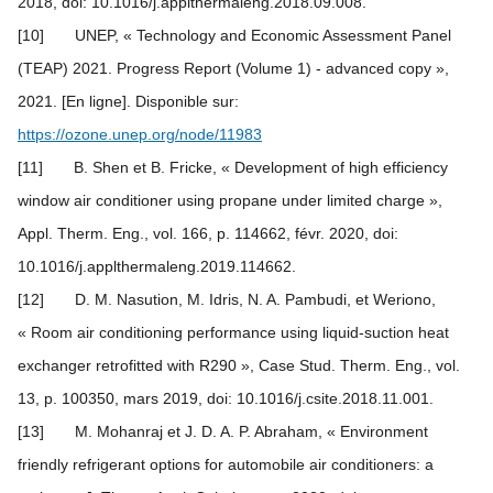
2018, doi: 10.1016/j.applthermaleng.2018.09.008.
[10] UNEP, « Technology and Economic Assessment Panel
(TEAP) 2021. Progress Report (Volume 1) - advanced copy »,
2021. [En ligne]. Disponible sur:
https://ozone.unep.org/node/11983
[11] B. Shen et B. Fricke, « Development of high efficiency
window air conditioner using propane under limited charge »,
Appl. Therm. Eng., vol. 166, p. 114662, févr. 2020, doi:
10.1016/j.applthermaleng.2019.114662.
[12] D. M. Nasution, M. Idris, N. A. Pambudi, et Weriono,
« Room air conditioning performance using liquid-suction heat
exchanger retrofitted with R290 », Case Stud. Therm. Eng., vol.
13, p. 100350, mars 2019, doi: 10.1016/j.csite.2018.11.001.
[13] M. Mohanraj et J. D. A. P. Abraham, « Environment
friendly refrigerant options for automobile air conditioners: a