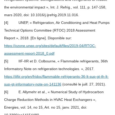
the environmental impact », Int. J. Refrig., vol. 111, p. 147‑158,
mars 2020, doi: 10.1016/j.ijrefrig.2019.11.016.
[4] UNEP, « Refrigeration, Air Conditioning and Heat Pumps
Technical Options Committee (RTOC) 2018 Assessment
Report », 2018. [En ligne]. Disponible sur:
https://ozone.unep.org/sites/default/files/2019-04/RTOC-
assessment-report-2018_0.pdf
[5] IIF-IIR et D. Colbourne, « Flammable refrigerants, 36th
Informatory Note on refrigeration technologies. », 2017.
https://iifiir.org/en/fridoc/flammable-refrigerants-36-lt-sup-gt-th-lt-
sup-gt-informatory-note-on-141136
(consulté le juill. 27, 2021).
[6] E. Allymehr et al., « Numerical Study of Hydrocarbon
Charge Reduction Methods in HVAC Heat Exchangers »,
Energies, vol. 14, no 15, Art. no 15, janv. 2021, doi: