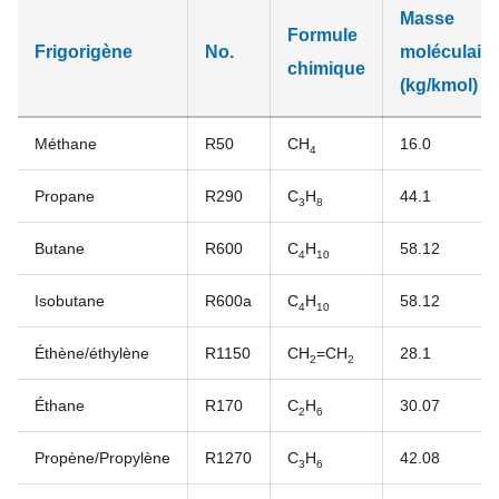
Masse
Formule
Frigorigène
No.
moléculaire
chimique
(kg/kmol)
Méthane
R50
CH
16.0
4
Propane
R290
C
H
44.1
3
8
Butane
R600
C
H
58.12
4
10
Isobutane
R600a
C
H
58.12
4
10
Éthène/éthylène
R1150
CH
=CH
28.1
2
2
Éthane
R170
C
H
30.07
2
6
Propène/Propylène
R1270
C
H
42.08
3
6