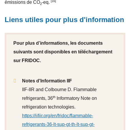
[16]
émissions de CO
-eq.
2
Liens utiles pour plus d'information
Pour plus d’informations, les documents
suivants sont disponibles en téléchargement
sur FRIDOC.
Notes d'Information IIF
IIF-IIR and Colbourne D. Flammable
th
refrigerants, 36
Informatory Note on
refrigeration technologies.
https://iifiir.org/en/fridoc/flammable-
refrigerants-36-lt-sup-gt-th-lt-sup-gt-