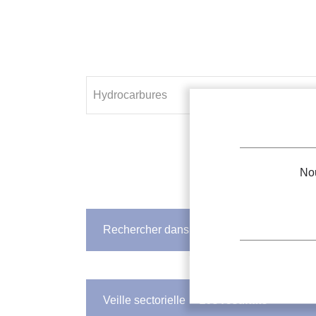
Nou
Rechercher dans FRIDOC
2082 résulta
Les
hydrocarbures
comme nouve
Veille sectorielle
108 résultats
Auteurs :
SCOLAN S., SOCHARD S., SERRA S.
Date d'édition :
01/2017