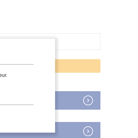
eur.
.