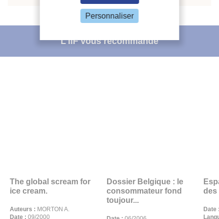
Personnaliser
L'IIF vous recommande
The global scream for
Dossier Belgique : le
Esp
ice cream.
consommateur fond
des 
toujour...
Auteurs :
MORTON A.
Date 
Date :
09/2000
Langu
Date :
06/2006