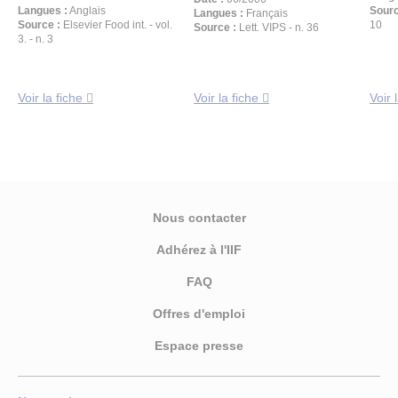
Langues :
Anglais
Sourc
Langues :
Français
Source :
Elsevier Food int. - vol.
10
Source :
Lett. VIPS - n. 36
3. - n. 3
Voir la fiche
Voir la fiche
Voir 
Nous contacter
Adhérez à l'IIF
FAQ
Offres d'emploi
Espace presse