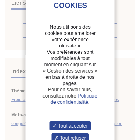
Liens
Nous utilisons des
Voir la source
cookies pour améliorer
votre expérience
utilisateur.
Vos préférences sont
modifiables à tout
moment en cliquant sur
Indexation
« Gestion des services »
en bas à droite de nos
pages.
Pour en savoir plus,
Thèmes :
Crèmes glacées
;
consultez notre
Politique
Froid et produits périssables : économie et statistiques
de confidentialité
.
Mots-clés :
Espagne
;
Mix
;
Sorbet
;
Marché
;
Dessert
congelé
;
Crème glacée
;
Congélation
;
Commercialisation
Tout accepter
Tout refuser