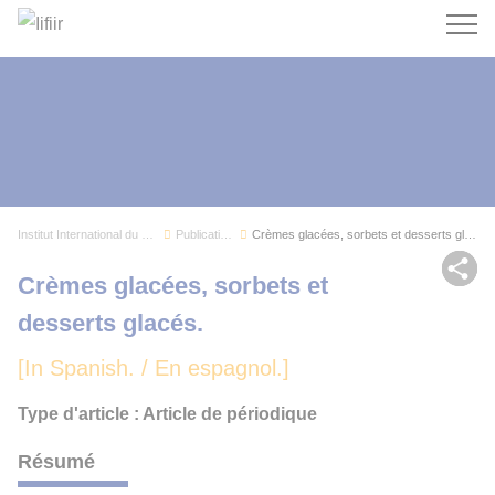
Recherc
Institut International du Froid
Publications
Crèmes glacées, sorbets et desserts glacés.
Par
Crèmes glacées, sorbets et
desserts glacés.
[In Spanish. / En espagnol.]
Type d'article : Article de périodique
Résumé