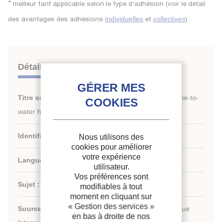
*
meilleur tarif applicable selon le type d'adhésion (voir le détail
des avantages des adhésions
et
)
individuelles
collectives
Détails
Titre original :
Refrigerant charge distribution in brine-to-
water heat pump using R290 as refrigerant.
Identifiant de la fiche :
30030805
Nous utilisons des
cookies pour améliorer
votre expérience
Langues :
Anglais
utilisateur.
Vos préférences sont
Sujet :
Technologie
modifiables à tout
moment en cliquant sur
« Gestion des services »
Source :
International Journal of Refrigeration - Revue
en bas à droite de nos