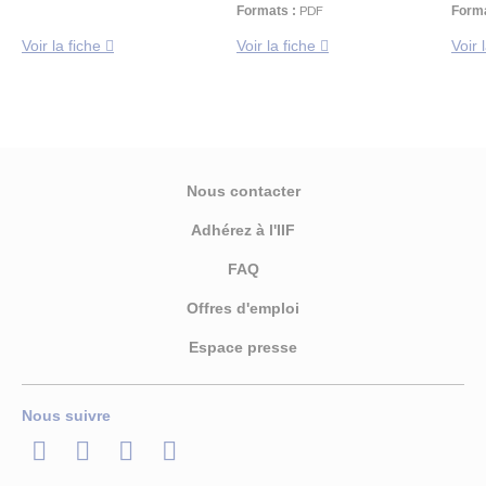
Formats :
PDF
Forma
Voir la fiche
Voir la fiche
Voir 
Nous contacter
Adhérez à l'IIF
FAQ
Offres d'emploi
Espace presse
Nous suivre
LinkedIn
Twitter
Facebook
Youtube