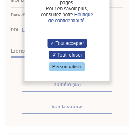
Internationale du Froid - vol. 145
pages.
Pour en savoir plus,
consultez notre
Politique
Date d'édition :
01/2023
de confidentialité
.
DOI :
http://dx.doi.org/10.1016/j.ijrefrig.2022.10.013
Tout accepter
Liens
Tout refuser
Personnaliser
Voir d'autres articles du même
numéro (45)
Voir la source