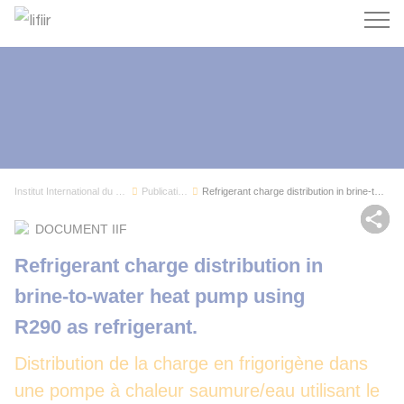
Recherc
Institut International du Froid
Publications
Refrigerant charge distribution in brine-to-wat...
Par
DOCUMENT IIF
Refrigerant charge distribution in
brine-to-water heat pump using
R290 as refrigerant.
Distribution de la charge en frigorigène dans
une pompe à chaleur saumure/eau utilisant le