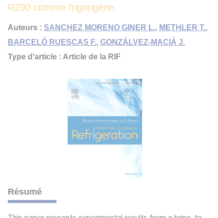
R290 comme frigorigène.
Auteurs :
SANCHEZ MORENO GINER L.
,
METHLER T.
,
BARCELÓ RUESCAS F.
,
GONZÁLVEZ-MACIÁ J.
Type d'article : Article de la RIF
Résumé
This paper presents experimental results from a brine-to-