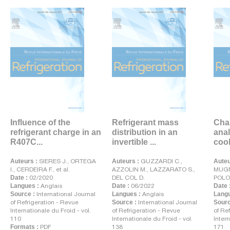
Influence of the
Refrigerant mass
Cha
refrigerant charge in an
distribution in an
anal
R407C...
invertible ...
cool
Auteurs :
SIERES J., ORTEGA
Auteurs :
GUZZARDI C.,
Auteu
I., CERDEIRA F., et al.
AZZOLIN M., LAZZARATO S.,
MUGNI
Date :
02/2020
DEL COL D.
POLO
Langues :
Anglais
Date :
06/2022
Date 
Source :
International Journal
Langues :
Anglais
Langu
of Refrigeration - Revue
Source :
International Journal
Sourc
Internationale du Froid - vol.
of Refrigeration - Revue
of Re
110
Internationale du Froid - vol.
Intern
Formats :
PDF
138
171