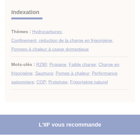
Indexation
Thèmes :
Hydrocarbures
;
Confinement, réduction de la charge en frigorigène
;
Pompes à chaleur à usage domestique
Mots-clés :
R290
;
Propane
;
Faible charge
;
Charge en
frigorigène
;
Saumure
;
Pompe à chaleur
;
Performance
saisonniere
;
COP
;
Prototype
;
Frigorigène naturel
L'IIF vous recommande