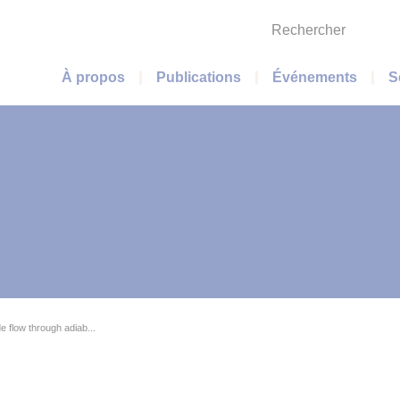
Rechercher
Menu principal
À propos
Publications
Événements
S
e flow through adiab...