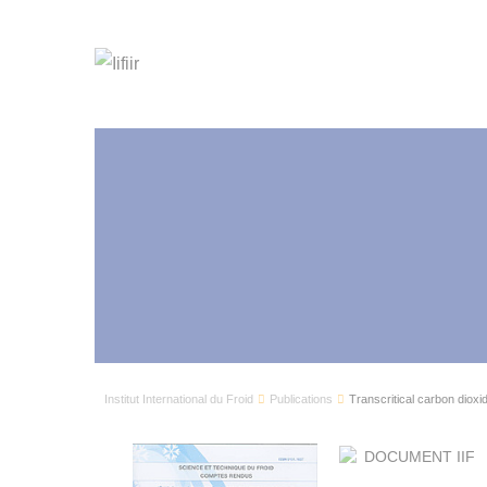
Institut International du Froid
Publications
Transcritical carbon dioxid
DOCUMENT IIF