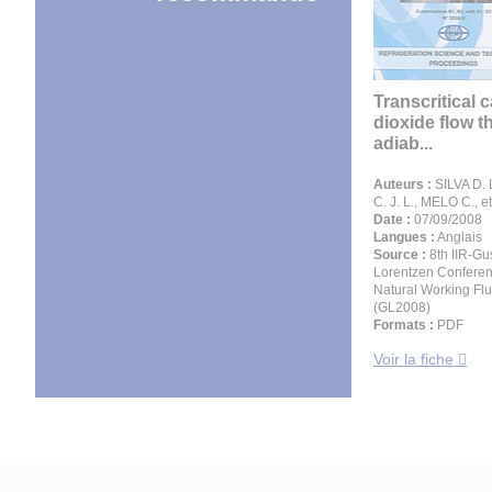
Transcritical 
dioxide flow 
adiab...
Auteurs :
SILVA D.
C. J. L., MELO C., et
Date :
07/09/2008
Langues :
Anglais
Source :
8th IIR-Gu
Lorentzen Confere
Natural Working Flu
(GL2008)
Formats :
PDF
Voir la fiche