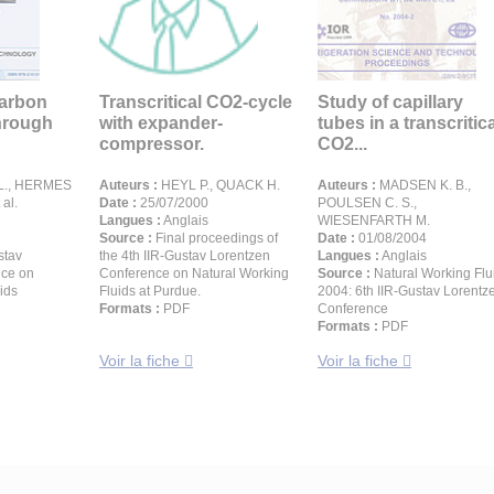
carbon
Transcritical CO2-cycle
Study of capillary
through
with expander-
tubes in a transcritic
compressor.
CO2...
 L., HERMES
Auteurs :
HEYL P., QUACK H.
Auteurs :
MADSEN K. B.,
 al.
Date :
25/07/2000
POULSEN C. S.,
Langues :
Anglais
WIESENFARTH M.
Source :
Final proceedings of
Date :
01/08/2004
stav
the 4th IIR-Gustav Lorentzen
Langues :
Anglais
nce on
Conference on Natural Working
Source :
Natural Working Flu
ids
Fluids at Purdue.
2004: 6th IIR-Gustav Lorentz
Formats :
PDF
Conference
Formats :
PDF
Voir la fiche
Voir la fiche