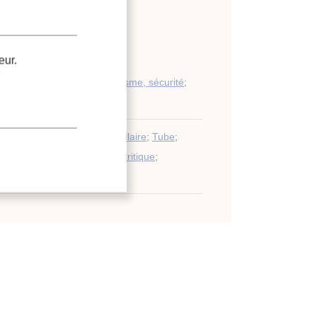
eur.
étente
;
yauterie, régulation, automatisme, sécurité
;
.
orifique
;
Comparaison
;
Capillaire
;
Tube
;
;
Détente
;
Débit
;
Cycle transcritique
;