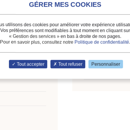
Indexation
s utilisons des cookies pour améliorer votre expérience utilisat
low through adiabatic
Thèmes :
Systèmes de d
Vos préférences sont modifiables à tout moment en cliquant sur
Circulation du fluide : tu
« Gestion des services »
en bas à droite de nos pages.
CO2
Pour en savoir plus, consultez notre
Politique de confidentialité
Mots-clés :
Système frig
Tout accepter
Tout refuser
Personnaliser
Simulation
;
Modélisation
Frigorigène
;
CO2
ce on Natural Working