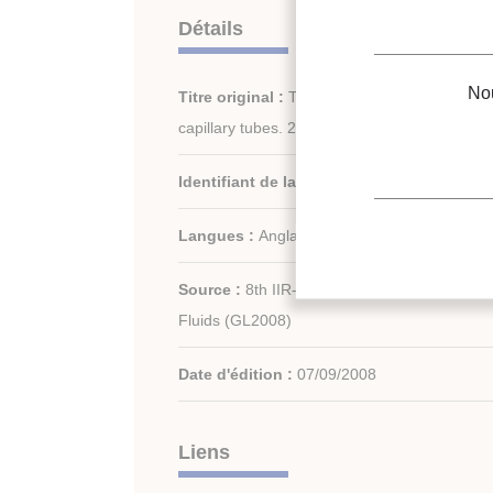
Détails
Nou
Titre original :
Transcritical carbon dioxide f
capillary tubes. 2. Mathematical modelling.
Identifiant de la fiche :
2009-0589
Langues :
Anglais
Source :
8th IIR-Gustav Lorentzen Conferen
Fluids (GL2008)
Date d'édition :
07/09/2008
Liens