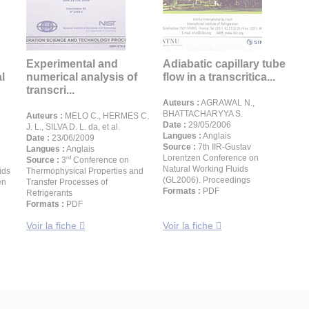
Experimental and
Adiabatic capillary tube
al
numerical analysis of
flow in a transcritica...
transcri...
Auteurs :
AGRAWAL N.,
BHATTACHARYYA S.
Auteurs :
MELO C., HERMES C.
Date :
29/05/2006
J. L., SILVA D. L. da, et al.
Langues :
Anglais
Date :
23/06/2009
Source :
7th IIR-Gustav
Langues :
Anglais
Lorentzen Conference on
rd
Source :
3
Conference on
Natural Working Fluids
ids
Thermophysical Properties and
(GL2006). Proceedings
en
Transfer Processes of
Formats :
PDF
Refrigerants
Formats :
PDF
Voir la fiche
Voir la fiche