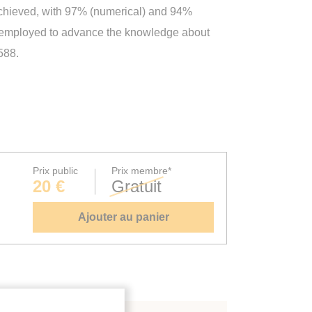
achieved, with 97% (numerical) and 94%
so employed to advance the knowledge about
588.
Prix public
Prix membre*
20 €
Gratuit
Ajouter au panier