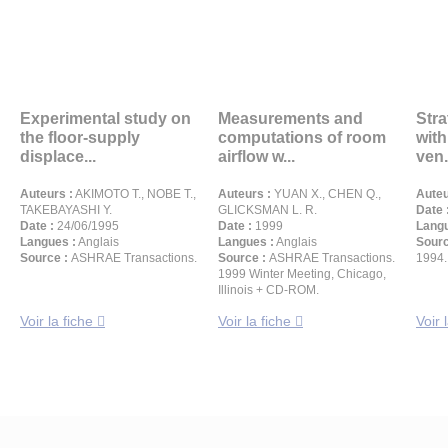
Experimental study on
Measurements and
Stra
the floor-supply
computations of room
wit
displace...
airflow w...
ven.
Auteurs :
AKIMOTO T., NOBE T.,
Auteurs :
YUAN X., CHEN Q.,
Auteu
TAKEBAYASHI Y.
GLICKSMAN L. R.
Date 
Date :
24/06/1995
Date :
1999
Langu
Langues :
Anglais
Langues :
Anglais
Sourc
Source :
ASHRAE Transactions.
Source :
ASHRAE Transactions.
1994.
1999 Winter Meeting, Chicago,
Illinois + CD-ROM.
Voir la fiche
Voir la fiche
Voir 