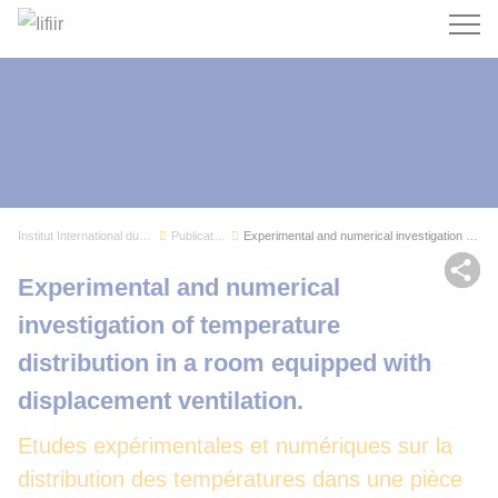
Recherc
Institut International du Froid
Publications
Experimental and numerical investigation of tem...
Par
Experimental and numerical
investigation of temperature
distribution in a room equipped with
displacement ventilation.
Etudes expérimentales et numériques sur la
distribution des températures dans une pièce