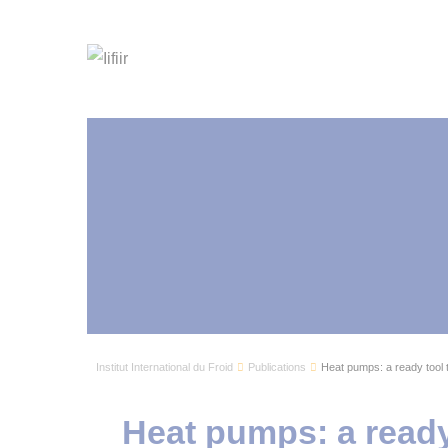
Institut International du Froid
Publications
Heat pumps: a ready tool 
Heat pumps: a ready