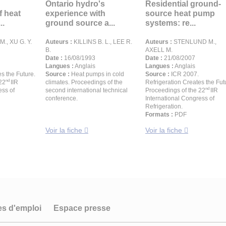
Ontario hydro's
Residential ground-
f heat
experience with
source heat pump
..
ground source a...
systems: re...
., XU G. Y.
Auteurs :
KILLINS B. L., LEE R.
Auteurs :
STENLUND M.,
B.
AXELL M.
Date :
16/08/1993
Date :
21/08/2007
Langues :
Anglais
Langues :
Anglais
s the Future.
Source :
Heat pumps in cold
Source :
ICR 2007.
nd
22
IIR
climates. Proceedings of the
Refrigeration Creates the Fut
nd
ess of
second international technical
Proceedings of the 22
IIR
conference.
International Congress of
Refrigeration.
Formats :
PDF
Voir la fiche
Voir la fiche
es d'emploi
Espace presse