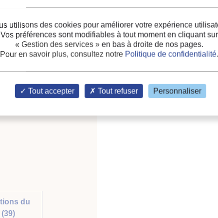
Mots-clés :
Technologie
s utilisons des cookies pour améliorer votre expérience utilisat
Consommation d'énergie
Vos préférences sont modifiables à tout moment en cliquant sur
Immeuble d'habitation
;
C
« Gestion des services »
en bas à droite de nos pages.
éralités
Pour en savoir plus, consultez notre
Politique de confidentialité
ongres o grejanju,
nternational congress on
Tout accepter
Tout refuser
Personnaliser
tions du
(39)