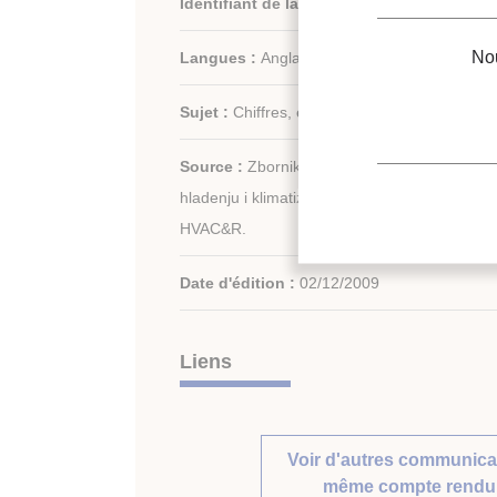
Identifiant de la fiche :
2010-0268
Nou
Langues :
Anglais
Sujet :
Chiffres, économie, Technologie, Gén
Source :
Zbornik radova. 40. Medunarodni k
hladenju i klimatizaciji./ Proceedings. 40th I
HVAC&R.
Date d'édition :
02/12/2009
Liens
Voir d'autres communica
même compte rendu 