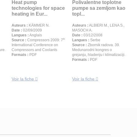
Heat pump
Polivalentne toplotne
technologies for space
pumpe sa zemljom kao
heating in Eur...
topl...
Auteurs :
KÄMMER N.
Auteurs :
ALBIERI M., LENA S.,
Date :
02/09/2009
MASOCH A.
Langues :
Anglais
Date :
03/12/2008
th
Source :
Compressors 2009: 7
Langues :
Serbe
International Conference on
Source :
Zbornik radova. 39.
ure.
Compressors and Coolants
Medunarodni kongres o
Formats :
PDF
grejanju, hladenju i klimatizaciji.
Formats :
PDF
Voir la fiche
Voir la fiche