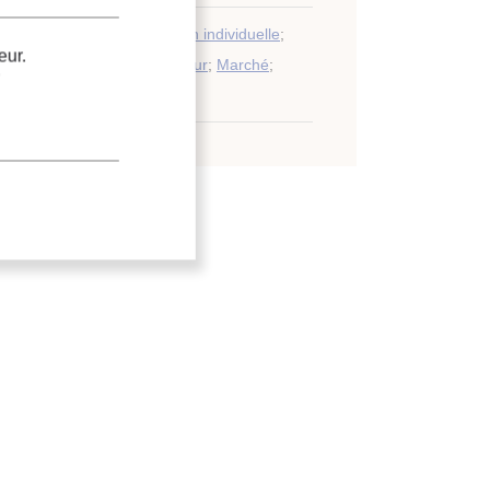
;
Sol-eau
;
Généralité
;
Maison individuelle
;
eur.
;
Statistique
;
Pompe à chaleur
;
Marché
;
OP
.