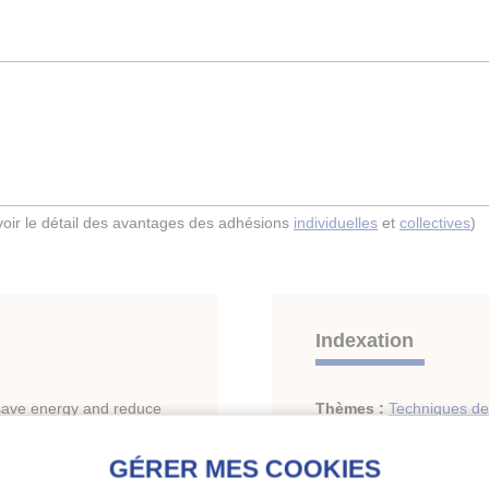
(voir le détail des avantages des adhésions
individuelles
et
collectives
)
Indexation
 save energy and reduce
Thèmes :
Techniques de
Pompes à chaleur à usa
Pompes à chaleur, récupé