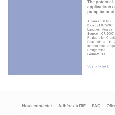
The potential
applications o
pump technol.
Auteurs :
DENG S. M
Date :
21/07/2007
Langues :
Anglais
Source :
ICR 2007.
Refrigeration Create
Proceedings of the 
International Congr
Refrigeration.
Formats :
PDF
Voir la fiche
Nous contacter
Adhérez à l'IIF
FAQ
Offr