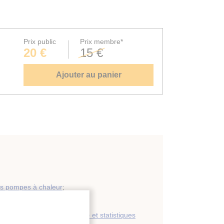
Prix public
Prix membre*
20 €
15 €
Ajouter au panier
s pompes à chaleur
;
ge domestique
;
ration d'énergie : économie et statistiques