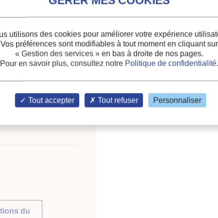
efrigeration system
Thèmes :
Circulation du 
sécurité
s utilisons des cookies pour améliorer votre expérience utilisat
Vos préférences sont modifiables à tout moment en cliquant sur
Mots-clés :
Système frig
« Gestion des services »
en bas à droite de nos pages.
Régulation
;
Anomalie
;
Pr
Pour en savoir plus, consultez notre
Politique de confidentialité
al Conference on
Tout accepter
Tout refuser
Personnaliser
tions du