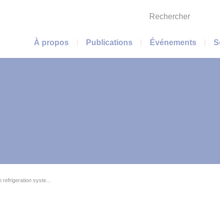
Rechercher
Menu principal
À propos
Publications
Événements
S
 refrigeration syste...