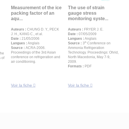
Measurement of the ice
The use of strain
packing factor of an
gauge stress
aqu...
monitoring syste...
Auteurs :
CHUNG D. Y., PECK
Auteurs :
FRYER J. E.
J. H., KANG C., et al.
Date :
07/05/2009
Date :
21/05/2006
Langues :
Anglais
th
Langues :
Anglais
Source :
3
Conference on
Source :
ACRA-2006.
Ammonia Refrigeration
Proceedings of the 3rd Asian
Technology. Proceedings: Ohrid,
the
conference on refrigeration and
North Macedonia, May 7-9,
 of
air conditioning.
2009.
Formats :
PDF
Voir la fiche
Voir la fiche