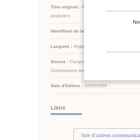
Titre original :
Precision and security with r
analyzers.
Nou
Identifiant de la fiche :
2009-2341
Langues :
Anglais
th
Source :
Compressors 2009: 7
Internation
Compressors and Coolants
Date d'édition :
02/09/2009
Liens
Voir d'autres communica