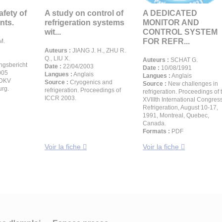
afety of
A study on control of
A DEDICATED
nts.
refrigeration systems
MONITOR AND
wit...
CONTROL SYSTEM
FOR REFR...
M.
Auteurs :
JIANG J. H., ZHU R.
Q., LIU X.
Auteurs :
SCHAT G.
gsbericht
Date :
22/04/2003
Date :
10/08/1991
005
Langues :
Anglais
Langues :
Anglais
 DKV
Source :
Cryogenics and
Source :
New challenges in
rg.
refrigeration. Proceedings of
refrigeration. Proceedings of 
ICCR 2003.
XVIIIth International Congress
Refrigeration, August 10-17,
1991, Montreal, Quebec,
Canada.
Formats :
PDF
Voir la fiche
Voir la fiche