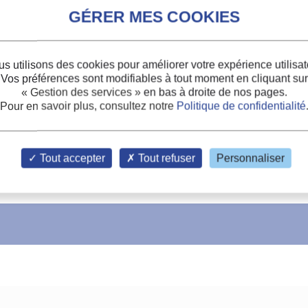
s utilisons des cookies pour améliorer votre expérience utilisat
Vos préférences sont modifiables à tout moment en cliquant sur
« Gestion des services »
en bas à droite de nos pages.
Pour en savoir plus, consultez notre
Politique de confidentialité
Tout accepter
Tout refuser
Personnaliser
s-flow membrane-based liquid desiccant dehumidification
déshumidification à déshydratant liquide à membrane à
écoulements
croisés
.