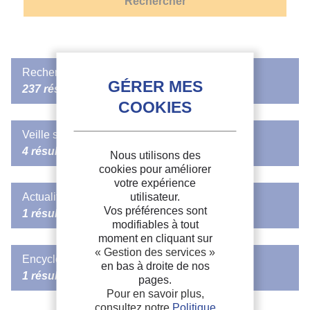
Rechercher dans FRIDOC
237 résultats
Optimal heat source temperature for supercritical
Veille sectorielle
organic Rankine cycle.
4 résultats
Nous utilisons des
Température optimale d’une source
de
chaleur pour un
cycle
cookies pour améliorer
organique de Rankine
supercritique.
votre expérience
Le R1234yf comme fluide actif dans les systèmes
utilisateur.
Actualités de l'IIF
Auteurs :
LIU W., WIELAND C., MEINEL D., et al.
à cycle organique de Rankine
Vos préférences sont
Date d'édition :
11/07/2016
1 résultat
Langues :
Anglais
L’usage du HFO R1234yf et de ses mélanges dans les systèmes
modifiables à tout
Mots-clés :
Cycle organique de Rankine
, Température, Source
de
à cycle organique de Rankine (ORC) a fait l’objet d’un article de
moment en cliquant sur
chaleur, Performance, Optimisation, Modélisation
synthèse récent, notamment dans les systèmes à...
« Gestion des services »
Commission E2 : à la pointe des pompes à chaleur
Source :
2016 Purdue Conferences. 16th International Refrigeration
Encyclopédie du Froid
en bas à droite de nos
and Air-Conditioning Conference at Purdue.
et de la récupération d'énergie
Date de publication :
07-09-2021
1 résultat
Formats :
PDF
pages.
Sujets :
Activités de la Commission E2 « Pompes à chaleur, Récupération
Technologie
Pour en savoir plus,
d'énergie » de l'IIF
Plus d'informations
consultez notre
Politique
Lire la suite