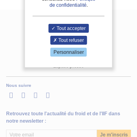
Gaz naturel liquéfié : processus de production et
de confidentialité
.
Date de publication :
01-07-2015
réutilisation de l’énergie froide
Lire la suite
Le gaz naturel liquéfié (GNL) est produit en refroidissant le gaz
Mixture of working fluids in ORC plants with pool
Nous contacter
naturel à environ -160 °C et en le liquéfiant pour en faciliter le
boiler evaporator.
transport et le stockage. Une chaîne...
Tout accepter
Mélange
de
fluides actifs dans les installations à
Adhérez à l'IIF
cycle organique
de Rankine
(ORC) avec évaporateur à ébullition libre.
Dernière mise à jour :
23-06-2023
Tout refuser
FAQ
Langues :
Français, Anglais
Thèmes :
GNL et GPL
Auteurs :
RAJABLOO T., IORA P., INVERNIZZI C.
Personnaliser
Date d'édition :
05/04/2016
Offres d'emploi
Conférence IIF Rankine 2020 : quels fluides actifs
Lire la suite
Langues :
Anglais
alternatifs pour les systèmes ORC ?
Mots-clés :
Fluide actif, Ébullition libre,
Cycle organique de Rankine
,
Espace presse
Mélange, Évaporateur
Les HFO (hydrofluorooléfines), les HCFO
Source :
Applied Thermal Engineering - vol. 98
(hydrochlorofluorooléfines) et les hydrocarbures sont les
principales alternatives au HFC245fa mises en avant durant la
Plus d'informations
Nous suivre
Conférence Rankine 2020 de l’IIF.
LinkedIn
Twitter
Facebook
Youtube
Date de publication :
04-09-2020
Sujets :
Alternatives aux HFC
Retrouvez toute l'actualité du froid et de l'IIF dans
Lire la suite
notre newsletter :