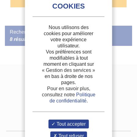
Nous utilisons des
Rechercher dans FRIDOC
cookies pour améliorer
8 résultats
votre expérience
utilisateur.
Vos préférences sont
modifiables à tout
RECOMMANDÉ PAR L'IIF
/
DOCUMENT IIF
moment en cliquant sur
Cryconservation of plants in Ukraine.
« Gestion des services »
Cryoconservation des plantes en Ukraine.
en bas à droite de nos
Nous contacter
pages.
Auteurs :
ARAPETYAN E.
Adhérez à l'IIF
Pour en savoir plus,
Date d'édition :
25/04/2023
consultez notre
Politique
Langues :
Anglais
FAQ
de confidentialité
.
th
Source :
Cryogenics 2023. Proceedings of the 17
IIR International
Conference, Dresden, Germany, april 25-28 2023
Offres d'emploi
Formats :
PDF
Plus d'informations
Espace presse
Tout accepter
Tout refuser