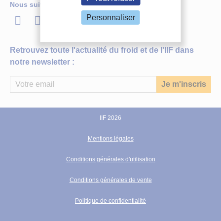
Nous suivre
LinkedIn
Twitter
Facebook
Youtube
Personnaliser
Retrouvez toute l'actualité du froid et de l'IIF dans
notre newsletter :
IIF 2026
DOCUMENT IIF
EFFETS DES TENEURS EN SACCHAROSE ET EN
Mentions légales
DMSO SUR LA RESISTANCE A UNE
CONGELATION DANS L'AZOTE LIQUIDE DE
Conditions générales d'utilisation
MERISTEMES
TERMINAUX D'OEILLETS
(DIANTHUS CARYOPHYLLUS L, VAR EOLO)
Conditions générales de vente
CULTIVES IN VITRO.
Politique de confidentialité
Auteurs :
DEREUDDRE J.
Date d'édition :
24/08/1987