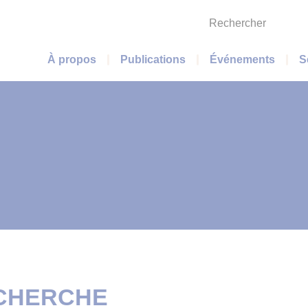
Rechercher
Menu principal
À propos
Publications
Événements
S
ECHERCHE