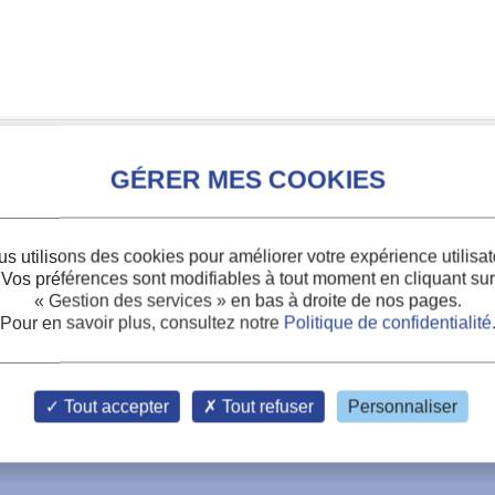
s utilisons des cookies pour améliorer votre expérience utilisat
Vos préférences sont modifiables à tout moment en cliquant sur
« Gestion des services »
en bas à droite de nos pages.
Pour en savoir plus, consultez notre
Politique de confidentialité
s
Tout accepter
Tout refuser
Personnaliser
rst-order magnetocaloric material.
au magnétocalorique
de premier ordre.