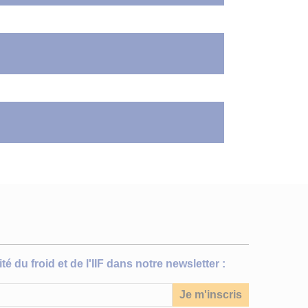
 usage
 solide. Des
on idéale pour
tionnels qui
eur
 pour produire
ications
férences IIF
té du froid et de l'IIF dans notre newsletter :
 Corrosion,
2018.