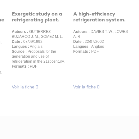
Exergetic study on a
A high-efficiency
he
refrigerating plant.
refrigeration system.
Auteurs :
GUTIERREZ
Auteurs :
DAVIES T. W., LOWES
BUZARCO J. M., GOMEZ M. L.
A. R.
Date :
07/09/1992
Date :
22/07/2002
.
Langues :
Anglais
Langues :
Anglais
Source :
Proposals for the
Formats :
PDF
generation and use of
refrigeration in the 21st century.
Formats :
PDF
d.
Voir la fiche
Voir la fiche