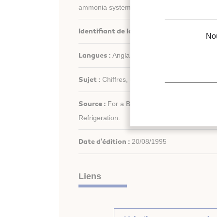
ammonia systems in different refrigerating pl
Identifiant de la fiche :
1996-1483
Nou
Langues :
Anglais
Sujet :
Chiffres, économie
Source :
For a Better Quality of Life. 19th I
Refrigeration.
Date d'édition :
20/08/1995
Liens