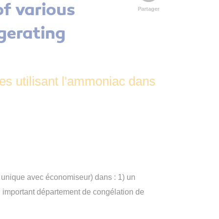
of various
Partager
gerating
s utilisant l'ammoniac dans
e unique avec économiseur) dans : 1) un
c un important département de congélation de