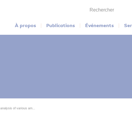
Rechercher
Menu principal
À propos
Publications
Événements
Ser
analysis of various am...