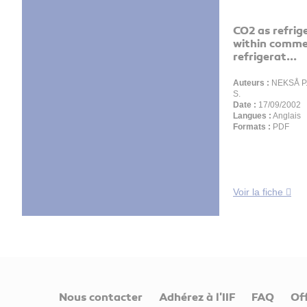
CO2 as refrig
within comme
refrigerat...
Auteurs :
NEKSÅ P.
S.
Date :
17/09/2002
Langues :
Anglais
Formats :
PDF
Voir la fiche
Nous contacter
Adhérez à l'IIF
FAQ
Of