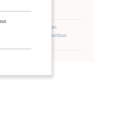
écialisés
;
rs : économie et statistiques
eur.
onomie
;
Conception
;
Ammoniac
;
 frigorifique
;
Entreposage frigorifique
;
.
gélation