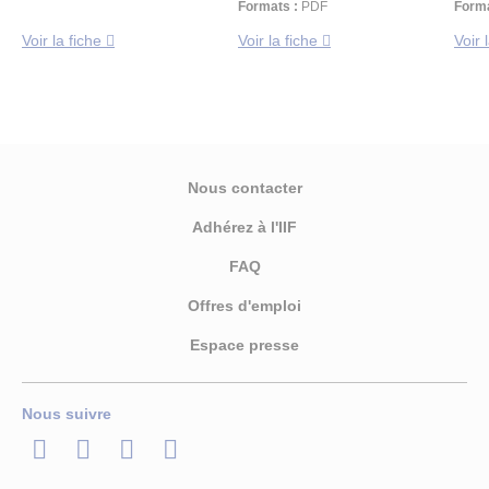
Formats :
PDF
Forma
Voir la fiche
Voir la fiche
Voir 
Nous contacter
Adhérez à l'IIF
FAQ
Offres d'emploi
Espace presse
Nous suivre
LinkedIn
Twitter
Facebook
Youtube