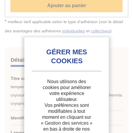
Ajouter au panier
*
meilleur tarif applicable selon le type d'adhésion (voir le détail
des avantages des adhésions
individuelles
et
collectives
)
Détails
Titre original :
Comparative study of the transient
Nous utilisons des
temperature and thermal stress distributions during
cookies pour améliorer
votre expérience
cryosurgery: the novel combined cryosurgery-hyperthermia
utilisateur.
cryoprobe versus the Endocare cryoprobe.
Vos préférences sont
modifiables à tout
moment en cliquant sur
Identifiant de la fiche :
2008-0401
« Gestion des services »
en bas à droite de nos
Langues :
Anglais