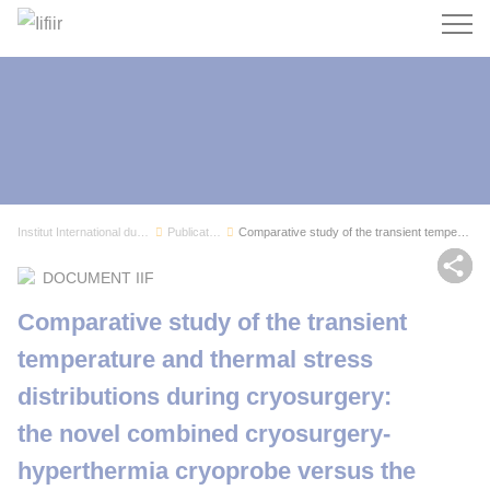
Recherc
Institut International du Froid
Publications
Comparative study of the transient temperature ...
Par
DOCUMENT IIF
Comparative study of the transient
temperature and thermal stress
distributions during cryosurgery:
the novel combined cryosurgery-
hyperthermia cryoprobe versus the