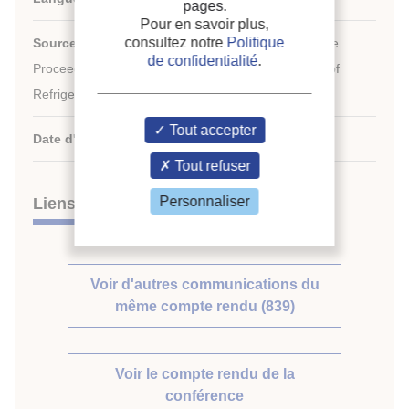
pages.
Pour en savoir plus,
consultez notre
Politique
Source :
ICR 2007. Refrigeration Creates the Future.
de confidentialité
.
nd
Proceedings of the 22
IIR International Congress of
Refrigeration.
Tout accepter
Date d'édition :
21/08/2007
Tout refuser
Personnaliser
Liens
Voir d'autres communications du
même compte rendu (839)
Voir le compte rendu de la
conférence