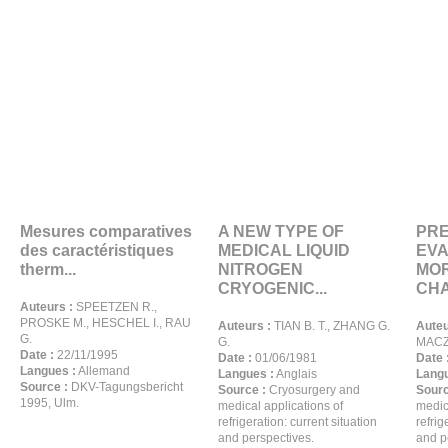
Mesures comparatives
A NEW TYPE OF
PRE
des caractéristiques
MEDICAL LIQUID
EVA
therm...
NITROGEN
MO
CRYOGENIC...
CHA
Auteurs :
SPEETZEN R.,
PROSKE M., HESCHEL I., RAU
Auteurs :
TIAN B. T., ZHANG G.
Auteu
G.
G.
MACZ
Date :
22/11/1995
Date :
01/06/1981
Date 
Langues :
Allemand
Langues :
Anglais
Langu
Source :
DKV-Tagungsbericht
Source :
Cryosurgery and
Sourc
1995, Ulm.
medical applications of
medic
refrigeration: current situation
refrig
and perspectives.
and p