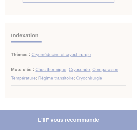
Indexation
Thèmes :
Cryomédecine et cryochirurgie
Mots-clés :
Choc thermique
;
Cryosonde
;
Comparaison
;
Température
;
Régime transitoire
;
Cryochirurgie
L'IIF vous recommande