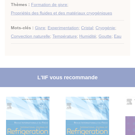
Thèmes :
Formation de givre
;
Propriétés des fluides et des matériaux cryogéniques
Mots-clés :
Givre
;
Experimentation
;
Cristal
;
Cryogénie
;
Convection naturelle
;
Température
;
Humidité
;
Goutte
;
Eau
L'IIF vous recommande