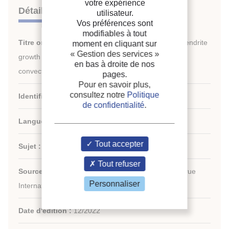
votre expérience
Détails
utilisateur.
Vos préférences sont
modifiables à tout
Titre original :
Experimental study of frost crystal dendrite
moment en cliquant sur
« Gestion des services »
growth on a cryogenic cold surface under natural
en bas à droite de nos
convection conditions.
pages.
Pour en savoir plus,
consultez notre
Politique
Identifiant de la fiche :
30030527
de confidentialité
.
Langues :
Anglais
Tout accepter
Sujet :
Technologie
Tout refuser
Source :
International Journal of Refrigeration - Revue
Personnaliser
Internationale du Froid - vol. 144
Date d'édition :
12/2022