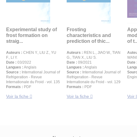
Experimental study of
Frosting
Appl
frost formation on
characteristics and
mode
straig...
prediction of thic...
of t..
Auteurs :
CHEN Y., LIU Z., YU
Auteurs :
REN L., JIAO W., TIAN
Auteu
F., LI Y.
G., TIAN X., LIU S.
WANG 
Date :
03/2022
Date :
09/2021
Date 
Langues :
Anglais
Langues :
Anglais
Langu
Source :
International Journal of
Source :
International Journal of
Sourc
Refrigeration - Revue
Refrigeration - Revue
Engin
Internationale du Froid - vol. 135
Internationale du Froid - vol. 129
Formats :
PDF
Formats :
PDF
Voir la fiche
Voir la fiche
Voir 