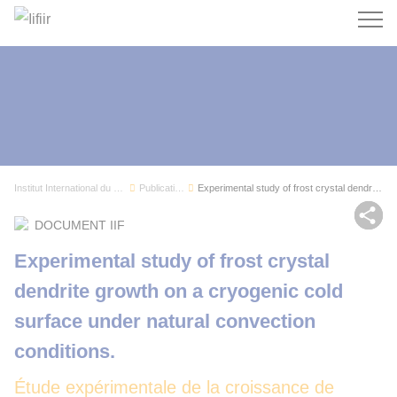
Recherc
Institut International du Froid
Publications
Experimental study of frost crystal dendrite gr...
Par
DOCUMENT IIF
Experimental study of frost crystal
dendrite growth on a cryogenic cold
surface under natural convection
conditions.
Étude expérimentale de la croissance de