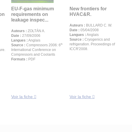
EU-F-gas minimum
New frontiers for
ion
requirements on
HVAC&R.
leakage inspec...
Auteurs :
BULLARD C. W.
Date :
05/04/2008
Auteurs :
ZOLTÁN A.
Langues :
Anglais
Date :
27/09/2006
Source :
Cryogenics and
Langues :
Anglais
refrigeration. Proceedings of
th
Source :
Compressors 2006: 6
ICCR'2008.
ure.
International Conference on
Compressors and Coolants
Formats :
PDF
Voir la fiche
Voir la fiche