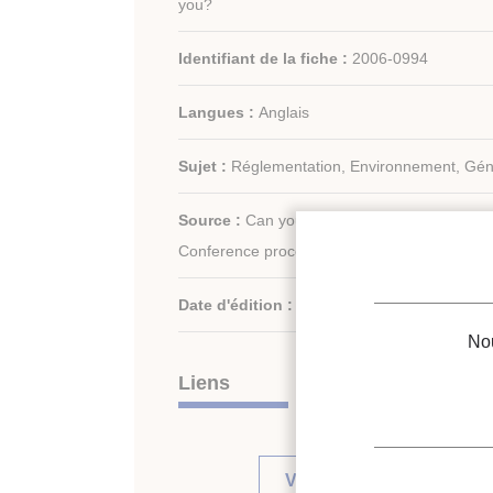
you?
Identifiant de la fiche :
2006-0994
Langues :
Anglais
Sujet :
Réglementation, Environnement, Géné
Source :
Can you prove it? Living with the re
Conference proceedings.
Date d'édition :
26/11/2002
Nou
Liens
Voir d'autres communica