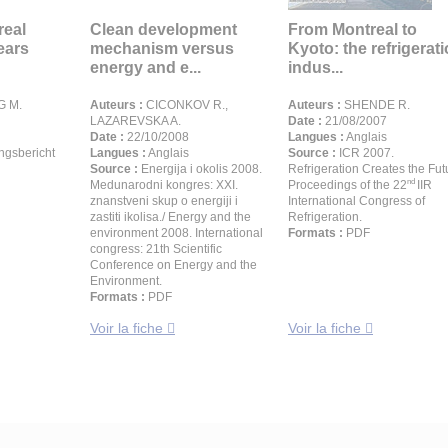
real
Clean development
From Montreal to
ears
mechanism versus
Kyoto: the refrigerat
energy and e...
indus...
 M.
Auteurs :
CICONKOV R.,
Auteurs :
SHENDE R.
LAZAREVSKA A.
Date :
21/08/2007
Date :
22/10/2008
Langues :
Anglais
gsbericht
Langues :
Anglais
Source :
ICR 2007.
Source :
Energija i okolis 2008.
Refrigeration Creates the Fut
nd
Medunarodni kongres: XXI.
Proceedings of the 22
IIR
znanstveni skup o energiji i
International Congress of
zastiti ikolisa./ Energy and the
Refrigeration.
environment 2008. International
Formats :
PDF
congress: 21th Scientific
Conference on Energy and the
Environment.
Formats :
PDF
Voir la fiche
Voir la fiche