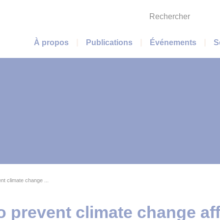
Rechercher
Menu principal
À propos
Publications
Événements
S
ent climate change ...
 to prevent climate change af