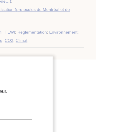
zone…)
;
isation (protocoles de Montréal et de
ni
;
TEWI
;
Réglementation
;
Environnement
;
ne
;
CO2
;
Climat
eur.
.