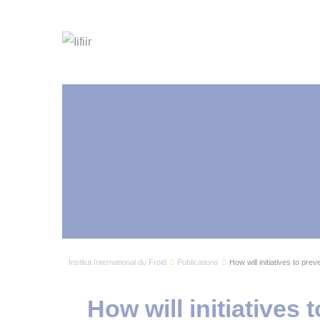
Institut International du Froid
Publications
How will initiatives to prev
How will initiatives