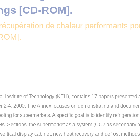
ngs [CD-ROM].
 récupération de chaleur performants p
-ROM].
Institute of Technology (KTH), contains 17 papers presented 
er 2-4, 2000. The Annex focuses on demonstrating and documen
oling for supermarkets. A specific goal is to identify refrigera
ts. Sections: the supermarket as a system (CO2 as secondary re
(vertical display cabinet, new heat recovery and defrost methods 