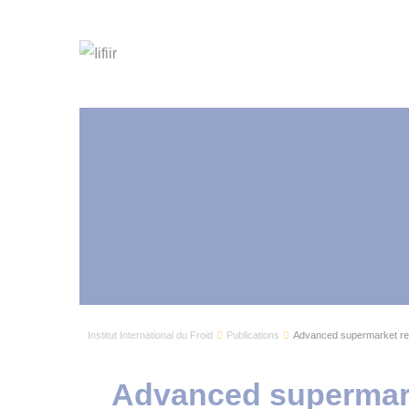
Institut International du Froid
Publications
Advanced supermarket refr
Advanced supermarke