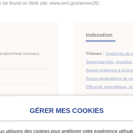
n be found on Web site: www.ornl.gov/annex26/.
Indexation
eration/heat recovery
Thèmes :
Systèmes de 
Supermarchés, meubles 
Autres systèmes à écono
Autres applications de c
Efficacité energétique, 
Mots-clés :
Système frig
Mesure
;
Meuble de vent
Supermarché
;
Suède
;
No
Efficacité énergétique
;
D
s utilisons des cookies pour améliorer votre expérience utilisat