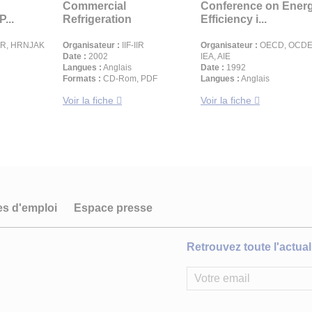
Commercial
Conference on Ener
...
Refrigeration
Efficiency i...
IIR, HRNJAK
Organisateur :
IIF-IIR
Organisateur :
OECD, OCDE
Date :
2002
IEA, AIE
Langues :
Anglais
Date :
1992
Formats :
CD-Rom, PDF
Langues :
Anglais
Voir la fiche
Voir la fiche
es d'emploi
Espace presse
Retrouvez toute l'actuali