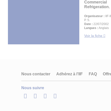
Commercial
Refrigeration. P
Organisateur :
IIF-
P. S.
Date :
22/07/2002
Langues :
Anglais
Voir la fiche
Nous contacter
Adhérez à l'IIF
FAQ
Offr
Nous suivre
LinkedIn
Twitter
Facebook
Youtube