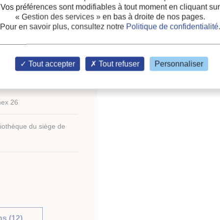
ncy, Heat Pump Centre) -
Compresseur
;
CO2
Vos préférences sont modifiables à tout moment en cliquant sur
« Gestion des services »
en bas à droite de nos pages.
Pour en savoir plus, consultez notre
Politique de confidentialité
Tout accepter
Tout refuser
Personnaliser
 IIF)
nex 26
liothèque du siège de
s (12)