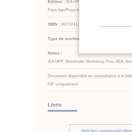
Édition :
IEA HPC (International Energy Age
Pays-bas/Pays-bas
ISBN :
9073741394
Type de conférence :
Autre conférence (non
Notes :
IEA HPP, Stockholm Workshop Proc./IEA, An
Document disponible en consultation à la bib
l'IIF uniquement.
Liens
Voir les communication