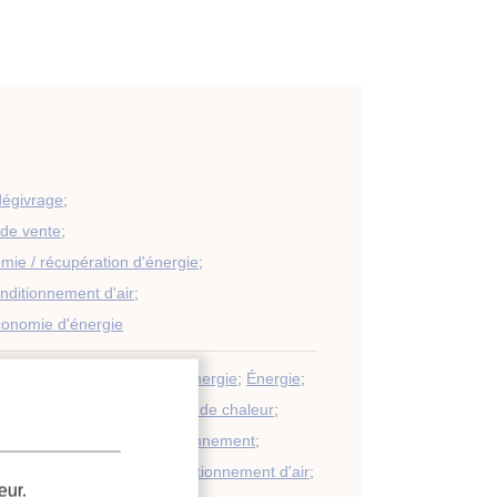
dégivrage
;
de vente
;
mie / récupération d'énergie
;
onditionnement d'air
;
économie d'énergie
orifique
;
Consommation d'énergie
;
Énergie
;
e
;
Conception
;
Récuperation de chaleur
;
rvège
;
Modélisation
;
Environnement
;
égivrage
;
Frigorigène
;
Conditionnement d'air
;
eur.