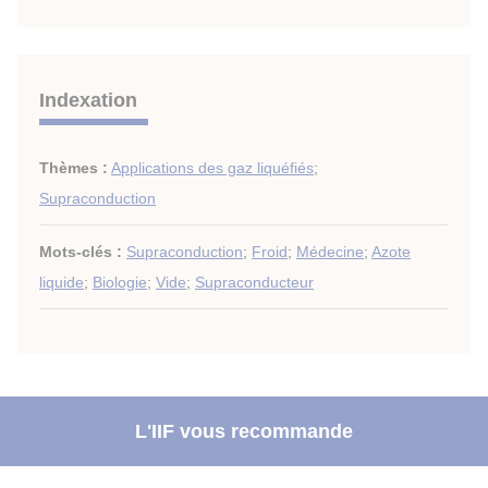
Indexation
Thèmes :
Applications des gaz liquéfiés
;
Supraconduction
Mots-clés :
Supraconduction
;
Froid
;
Médecine
;
Azote
liquide
;
Biologie
;
Vide
;
Supraconducteur
L'IIF vous recommande