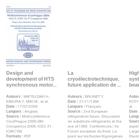
Design and
La
Hig
development of HTS
cryoélectrotechnique,
sys
synchronous motor...
future application de ...
bear
Auteurs :
MATSUZAKI H.,
Auteurs :
BRUNET Y.
Auteu
KIMURA Y., MIKI M., et al.
Date :
21/11/1994
ROTHF
Date :
17/07/2006
Langues :
Français
al.
Langues :
Anglais
Source :
2nd European
Date 
Source :
Multiconference
refrigeration forum. Discussion
Langu
CryoPrague 2006 (9th
on substitute refrigerants at the
Sourc
Cryogenics 2006, ICEC 21,
eve of 1995. Conferences./ 2e
super
ICMC'06)
Forum européen du froid. Le
Large
Formats :
PDF
point sur les fluides frigorigènes
Elect