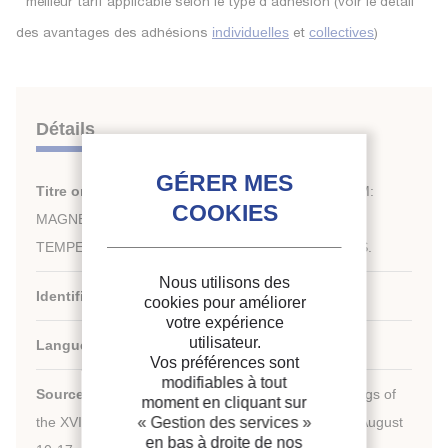
*
meilleur tarif applicable selon le type d'adhésion (voir le détail
des avantages des adhésions
et
)
individuelles
collectives
Détails
Titre original :
A NEW REFRIGERATION PROBLEM:
MAGNETIC SHIELDING WITH HIGH CRITICAL
TEMPERATURE SUPERCONDUCTING MATERIALS.
Nous utilisons des
Identifiant de la fiche :
1992-1524
cookies pour améliorer
votre expérience
utilisateur.
Langues :
Anglais
Vos préférences sont
modifiables à tout
Source :
New challenges in refrigeration. Proceedings of
moment en cliquant sur
the XVIIIth International Congress of Refrigeration, August
« Gestion des services »
en bas à droite de nos