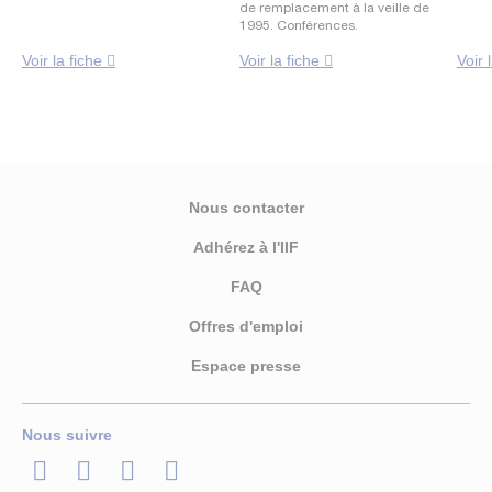
de remplacement à la veille de
1995. Conférences.
Voir la fiche
Voir la fiche
Voir 
Nous contacter
Adhérez à l'IIF
FAQ
Offres d'emploi
Espace presse
Nous suivre
LinkedIn
Twitter
Facebook
Youtube