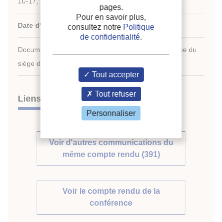
10-17, 1991, Montreal, Quebec, Canada.
pages.
Pour en savoir plus,
Date d'édition :
10/08/1991
consultez notre
Politique
de confidentialité
.
Document disponible en consultation à la bibliothèque du
siège de l'IIF uniquement.
Tout accepter
Tout refuser
Liens
Personnaliser
Voir d'autres communications du
même compte rendu (391)
Voir le compte rendu de la
conférence