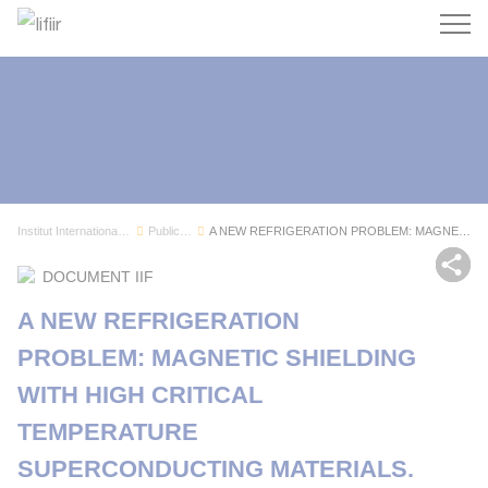
Recherc
Institut International du Froid
Publications
A NEW REFRIGERATION PROBLEM: MAGNETIC SHIELDING...
Par
DOCUMENT IIF
A NEW REFRIGERATION
PROBLEM: MAGNETIC SHIELDING
WITH HIGH CRITICAL
TEMPERATURE
SUPERCONDUCTING MATERIALS.