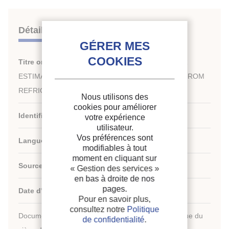
Détails
Titre original :
A RAPID EMPIRICAL METHOD FOR
ESTIMATION OF ENERGY SAVINGS RESULTING FROM
REFRIGERATION PLANT ALTERATIONS.
Nous utilisons des
cookies pour améliorer
Identifiant de la fiche :
1990-1401
votre expérience
utilisateur.
Vos préférences sont
Langues :
Anglais
modifiables à tout
moment en cliquant sur
Source :
Refrigeration for food and people.
« Gestion des services »
en bas à droite de nos
pages.
Date d'édition :
05/09/1988
Pour en savoir plus,
consultez notre
Politique
Document disponible en consultation à la bibliothèque du
de confidentialité
.