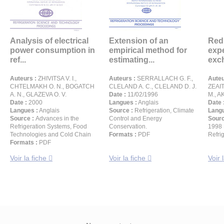
Analysis of electrical
Extension of an
Red
power consumption in
empirical method for
exp
ref...
estimating...
exch
Auteurs :
ZHIVITSA V. I.,
Auteurs :
SERRALLACH G. F.,
Auteu
CHTELMAKH O. N., BOGATCH
CLELAND A. C., CLELAND D. J.
ZEAIT
A. N., GLAZEVA O. V.
Date :
11/02/1996
M., A
Date :
2000
Langues :
Anglais
Date 
Langues :
Anglais
Source :
Refrigeration, Climate
Langu
Source :
Advances in the
Control and Energy
Sourc
Refrigeration Systems, Food
Conservation.
1998 
Technologies and Cold Chain
Formats :
PDF
Refri
Formats :
PDF
Voir la fiche
Voir la fiche
Voir 