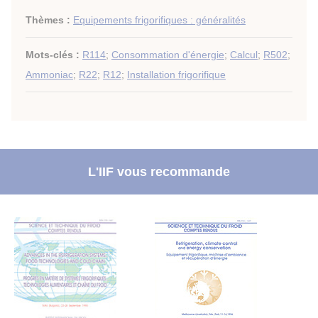
Thèmes :
Equipements frigorifiques : généralités
Mots-clés :
R114
;
Consommation d'énergie
;
Calcul
;
R502
;
Ammoniac
;
R22
;
R12
;
Installation frigorifique
L'IIF vous recommande