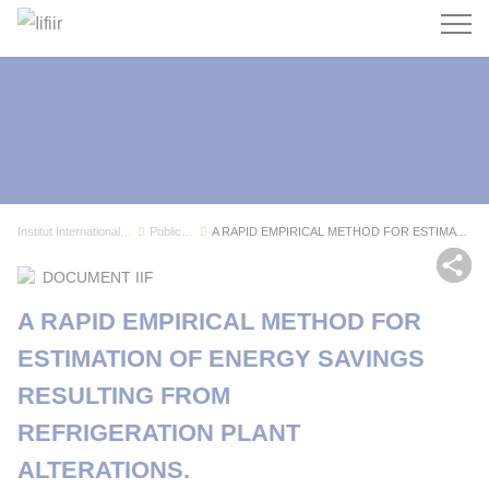
Recherc
Institut International du Froid
Publications
A RAPID EMPIRICAL METHOD FOR ESTIMATION OF ENER...
Par
DOCUMENT IIF
A RAPID EMPIRICAL METHOD FOR
ESTIMATION OF ENERGY SAVINGS
RESULTING FROM
REFRIGERATION PLANT
ALTERATIONS.