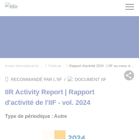
Recherc
Institut International du Froid
Publications
Rapport d'activité 2024 : L'IIF au coeur du dev...
Par
RECOMMANDÉ PAR L'IIF
/
DOCUMENT IIF
IIR Activity Report | Rapport
d'activité de l'IIF - vol. 2024
Type de périodique : Autre