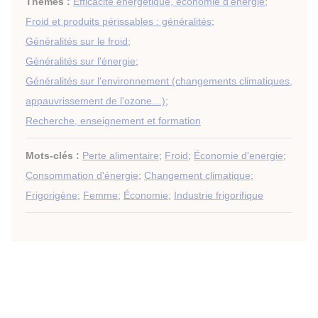
Thèmes :
Efficacité energétique, économie d'énergie
;
Froid et produits périssables : généralités
;
Généralités sur le froid
;
Généralités sur l'énergie
;
Généralités sur l'environnement (changements climatiques,
appauvrissement de l'ozone…)
;
Recherche, enseignement et formation
Mots-clés :
Perte alimentaire
;
Froid
;
Économie d'energie
;
Consommation d'énergie
;
Changement climatique
;
Frigorigène
;
Femme
;
Économie
;
Industrie frigorifique