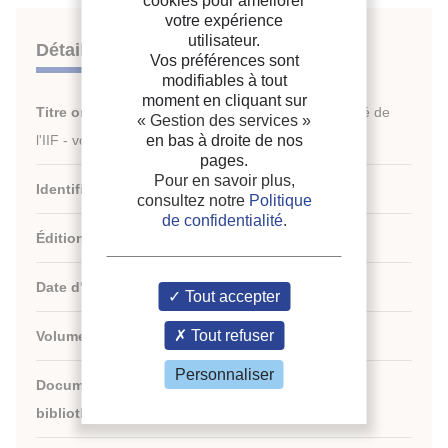
cookies pour améliorer
votre expérience
utilisateur.
Détails
Vos préférences sont
modifiables à tout
moment en cliquant sur
Titre original :
IIR Activity Report | Rapport d'activité de
« Gestion des services »
l'IIF - vol. 2024
en bas à droite de nos
pages.
Pour en savoir plus,
Identifiant de la fiche :
NP0030831-005
consultez notre
Politique
de confidentialité
.
Édition :
IIF-IIR - Paris - France
Date d'édition :
03/2024
Tout accepter
Tout refuser
Volume :
2024
Personnaliser
Document disponible en consultation à la
bibliothèque du siège de l'IIF uniquement.