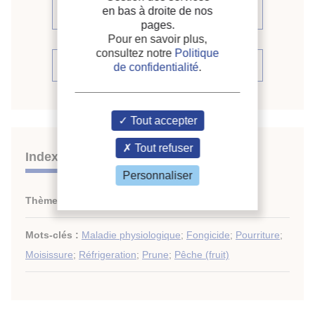
en bas à droite de nos
numéro (1)
pages.
Pour en savoir plus,
consultez notre
Politique
Voir la source
de confidentialité
.
Tout accepter
Tout refuser
Indexation
Personnaliser
Thèmes :
Fruits
Mots-clés :
Maladie physiologique
;
Fongicide
;
Pourriture
;
Moisissure
;
Réfrigeration
;
Prune
;
Pêche (fruit)