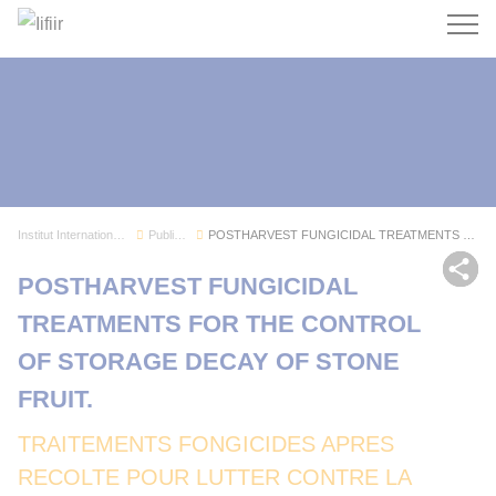
Recherc
Institut International du Froid
Publications
POSTHARVEST FUNGICIDAL TREATMENTS FOR THE CONTR...
Par
POSTHARVEST FUNGICIDAL
TREATMENTS FOR THE CONTROL
OF STORAGE DECAY OF STONE
FRUIT.
TRAITEMENTS FONGICIDES APRES
RECOLTE POUR LUTTER CONTRE LA