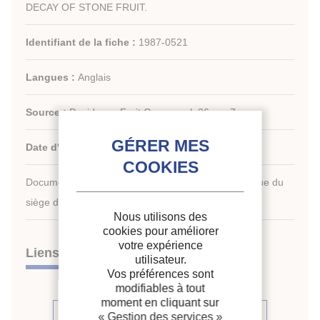
DECAY OF STONE FRUIT.
Identifiant de la fiche :
1987-0521
Langues :
Anglais
Source :
Deciduous Fruit Grow. - vol. 36 - n. 7
Date d'édition :
1986
Document disponible en consultation à la bibliothèque du
siège de l'IIF uniquement.
Nous utilisons des
cookies pour améliorer
votre expérience
Liens
utilisateur.
Vos préférences sont
modifiables à tout
moment en cliquant sur
Voir d'autres articles du même
« Gestion des services »