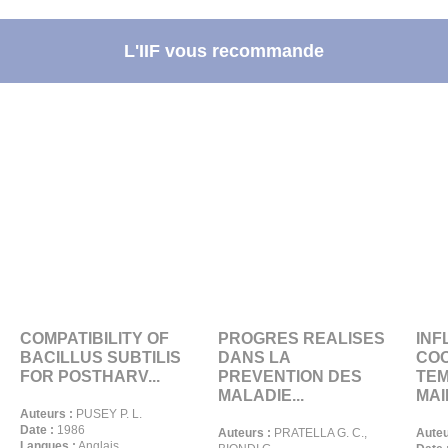
L'IIF vous recommande
COMPATIBILITY OF
PROGRES REALISES
INF
BACILLUS SUBTILIS
DANS LA
COO
FOR POSTHARV...
PREVENTION DES
TE
MALADIE...
MAI
Auteurs :
PUSEY P. L.
Date :
1986
Auteurs :
PRATELLA G. C.,
Auteu
Langues :
Anglais