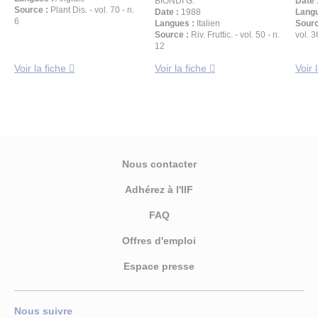
BIONDI G.
Date 
Source :
Plant Dis. - vol. 70 - n.
Date :
1988
Langu
6
Langues :
Italien
Sourc
Source :
Riv. Fruttic. - vol. 50 - n.
vol. 3
12
Voir la fiche
Voir la fiche
Voir 
Nous contacter
Adhérez à l'IIF
FAQ
Offres d'emploi
Espace presse
Nous suivre