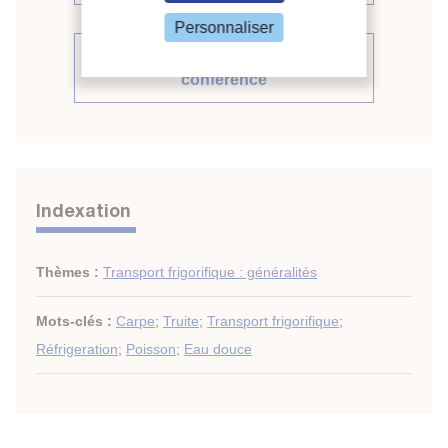
Personnaliser
Voir le compte rendu de la
conférence
Indexation
Thèmes :
Transport frigorifique : généralités
Mots-clés :
Carpe
;
Truite
;
Transport frigorifique
;
Réfrigeration
;
Poisson
;
Eau douce