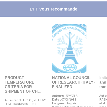
L'IIF vous recommande
PRODUCT
NATIONAL COUNCIL
Imit
TEMPERATURE
OF RESEARCH (ITALY)
and
CRITERIA FOR
FINALIZED ...
tran
SHIPMENT OF CH...
Auteurs :
Auteu
FAVATI F.
Date :
07/08/1983
RASHI
Auteurs :
GILL C. O., PHILLIPS
Langues :
Anglais
et al.
D. M., HARRISON J. C. L.