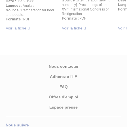
Source :
Date 
[Refrigeration serving
Date :
05/09/1988
Lang
humanity]. Proceedings of the
Langues :
Anglais
th
Form
XVI
international Congress of
Source :
Refrigeration for food
Refrigeration.
and people.
Formats :
PDF
Formats :
PDF
Voir la fiche
Voir la fiche
Voir 
Nous contacter
Adhérez à l'IIF
FAQ
Offres d'emploi
Espace presse
Nous suivre