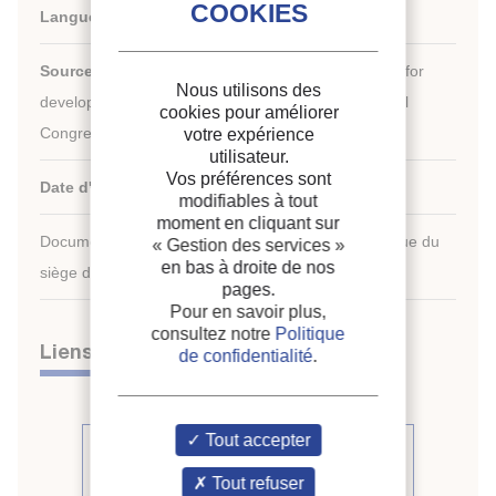
Langues :
Anglais
Source :
Development in refrigeration, refrigeration for
Nous utilisons des
development. Proceedings of the XVIIth international
cookies pour améliorer
Congress of Refrigeration.
votre expérience
utilisateur.
Vos préférences sont
Date d'édition :
24/08/1987
modifiables à tout
moment en cliquant sur
Document disponible en consultation à la bibliothèque du
« Gestion des services »
en bas à droite de nos
siège de l'IIF uniquement.
pages.
Pour en savoir plus,
consultez notre
Politique
Liens
de confidentialité
.
Tout accepter
Voir d'autres communications du
même compte rendu (509)
Tout refuser