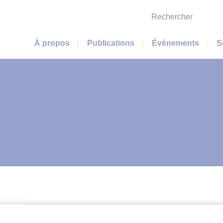
Rechercher
Menu principal
À propos
Publications
Événements
S
ECHERCHE