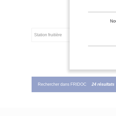
Nou
Rechercher dans FRIDOC
24 résultats
DOCUMENT IIF
< BULLIP > SYSTEM FRUIT ST
STATIONS
FRUITIERES
A SYSTEME .