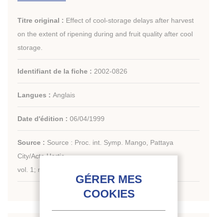
Titre original :
Effect of cool-storage delays after harvest
on the extent of ripening during and fruit quality after cool
storage.
Identifiant de la fiche :
2002-0826
Langues :
Anglais
Date d'édition :
06/04/1999
Source :
Source : Proc. int. Symp. Mango, Pattaya
City/Acta Hortic.
vol. 1; n. 509; 395-400; 2 ref.