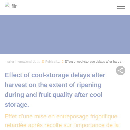
Recherc
Institut International du Froid
Publications
Effect of cool-storage delays after harvest on ...
Par
Effect of cool-storage delays after
harvest on the extent of ripening
during and fruit quality after cool
storage.
Effet d'une mise en entreposage frigorifique
retardée après récolte sur l'importance de la