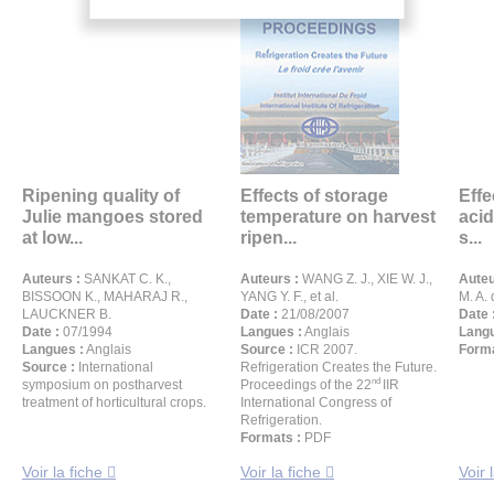
Ripening quality of
Effects of storage
Effe
Julie mangoes stored
temperature on harvest
acid
at low...
ripen...
s...
Auteurs :
SANKAT C. K.,
Auteurs :
WANG Z. J., XIE W. J.,
Auteu
BISSOON K., MAHARAJ R.,
YANG Y. F., et al.
M. A.
LAUCKNER B.
Date :
21/08/2007
Date 
Date :
07/1994
Langues :
Anglais
Langu
Langues :
Anglais
Source :
ICR 2007.
Forma
Source :
International
Refrigeration Creates the Future.
nd
symposium on postharvest
Proceedings of the 22
IIR
treatment of horticultural crops.
International Congress of
Refrigeration.
Formats :
PDF
Voir la fiche
Voir la fiche
Voir 