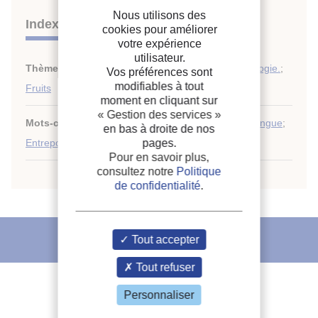
Nous utilisons des
Indexation
cookies pour améliorer
votre expérience
utilisateur.
Thèmes :
Qualité et sécurité alimentaires. Microbiologie.
;
Vos préférences sont
modifiables à tout
Fruits
moment en cliquant sur
« Gestion des services »
Mots-clés :
Récolte
;
Qualité
;
Maturation (fruits)
;
Mangue
;
en bas à droite de nos
Entreposage frigorifique
;
Fruit tropical
pages.
Pour en savoir plus,
consultez notre
Politique
de confidentialité
.
L'IIF vous recommande
Tout accepter
Tout refuser
Personnaliser