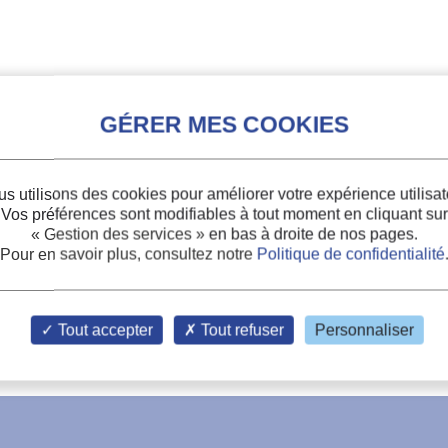
s utilisons des cookies pour améliorer votre expérience utilisat
Vos préférences sont modifiables à tout moment en cliquant sur
« Gestion des services »
en bas à droite de nos pages.
Pour en savoir plus, consultez notre
Politique de confidentialité
Tout accepter
Tout refuser
Personnaliser
ISOTHERMIE K RELATIF AUX VEHICULES A
PAROIS
MINC