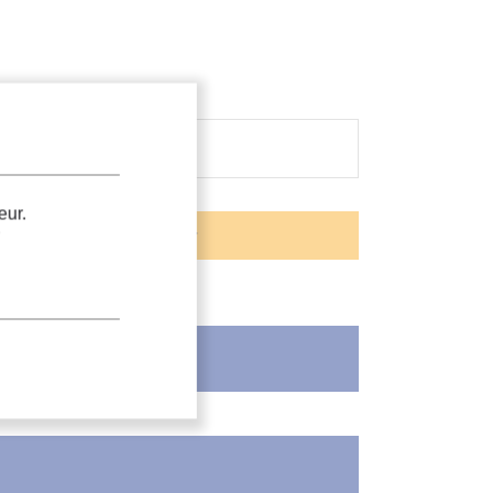
eur.
.
ES
.