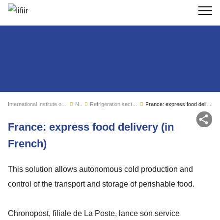
Search
International Institute of Refrigeration
News
Refrigeration sector monitoring
France: express food delivery (in French)
Sh
France: express food delivery (in
French)
This solution allows autonomous cold production and
control of the transport and storage of perishable food.
Chronopost, filiale de La Poste, lance son service