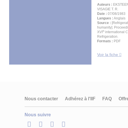
Auteurs :
EKSTEEN 
VISAGIE T. R.
Date :
07/08/1983
Langues :
Anglais
Source :
[Refrigera
humanity]. Proceedi
th
XVI
international 
Refrigeration.
Formats :
PDF
Voir la fiche
Nous contacter
Adhérez à l'IIF
FAQ
Offr
Nous suivre
LinkedIn
Twitter
Facebook
Youtube