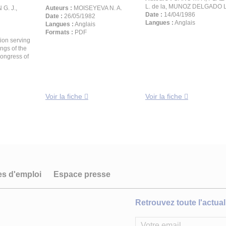
L. de la, MUNOZ DELGADO L
G. J.,
Auteurs :
MOISEYEVA N. A.
Date :
14/04/1986
Date :
26/05/1982
Langues :
Anglais
Langues :
Anglais
Formats :
PDF
tion serving
ngs of the
Congress of
Voir la fiche
Voir la fiche
es d'emploi
Espace presse
Retrouvez toute l'actuali