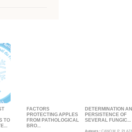
ST
FACTORS
DETERMINATION A
PROTECTING APPLES
PERSISTENCE OF
S TO
FROM PATHOLOGICAL
SEVERAL FUNGIC...
...
BRO...
Auteurs :
CANO M. P., PLAZA