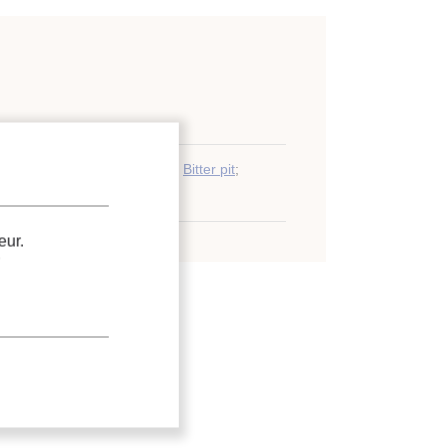
siologique
;
Culture
;
Calcium
;
Bitter pit
;
eur.
.