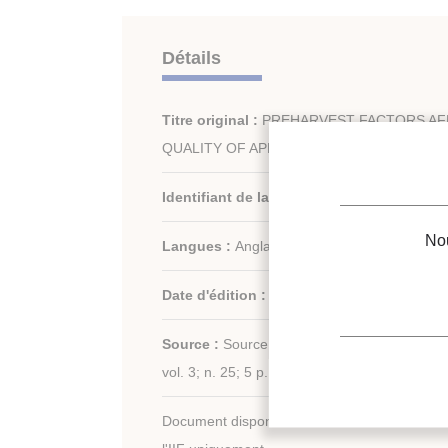
Détails
Titre original :
PREHARVEST FACTORS AF
QUALITY OF APPLES.
Identifiant de la fiche :
1987-1364
Nou
Langues :
Anglais
Date d'édition :
14/04/1986
Source :
Source : Frigair '86, Pretoria
vol. 3; n. 25; 5 p.; 2 fig.; 2 tabl.
Document disponible en consultation à la bib