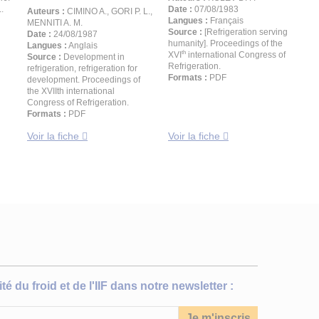
.
Date :
07/08/1983
Auteurs :
CIMINO A., GORI P. L.,
Langues :
Français
MENNITI A. M.
Source :
[Refrigeration serving
Date :
24/08/1987
humanity]. Proceedings of the
Langues :
Anglais
th
XVI
international Congress of
Source :
Development in
Refrigeration.
refrigeration, refrigeration for
Formats :
PDF
development. Proceedings of
the XVIIth international
Congress of Refrigeration.
Formats :
PDF
Voir la fiche
Voir la fiche
té du froid et de l'IIF dans notre newsletter :