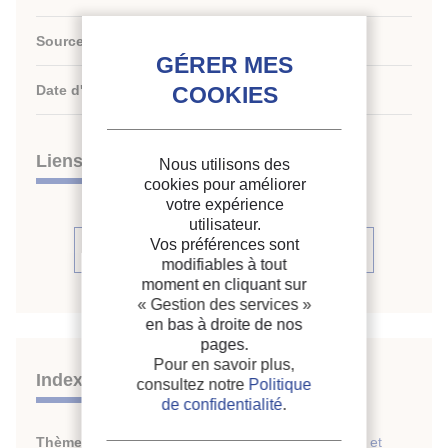
Source :
Ger. democr. Repub. Pat. - DD 207 929.
Date d'édition :
1984
Liens
Nous utilisons des
cookies pour améliorer
votre expérience
utilisateur.
Vos préférences sont
Voir la source
modifiables à tout
moment en cliquant sur
« Gestion des services »
en bas à droite de nos
pages.
Pour en savoir plus,
Indexation
consultez notre
Politique
de confidentialité
.
Thèmes :
Lyophilisation dans le domaine biologique et