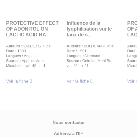
PROTECTIVE EFFECT
Influence de la
PRO
OF ADONITOL ON
lyophilisation sur le
OF 
LACTIC ACID BA...
taux de s...
LAC
Auteurs :
VALDEZ G. F. de
Auteurs :
BOLDUAN P., et al.
Auteu
Date :
1983
Date :
1991
Date 
Langues :
Anglais
Langues :
Allemand
Langu
Source :
Appl. environ.
Source :
Getreide Mehl Brot -
Sourc
Microbiol. - vol. 45 - n. 1
vol. 45 - n. 11
Microb
Voir la fiche
Voir la fiche
Voir 
Nous contacter
Adhérez à l'IIF