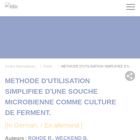
Recherc
Institut International du Froid
Publications
METHODE D'UTILISATION SIMPLIFIEE D'UNE SOUCHE M...
Par
METHODE D'UTILISATION
SIMPLIFIEE D'UNE SOUCHE
MICROBIENNE COMME CULTURE
DE FERMENT.
[In German. / En allemand.]
Auteurs :
ROHDE R.
,
WECKEND B.