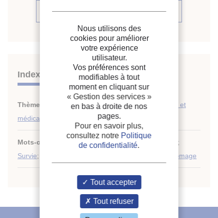
Voir la source
Nous utilisons des
cookies pour améliorer
votre expérience
utilisateur.
Vos préférences sont
Indexation
modifiables à tout
moment en cliquant sur
« Gestion des services »
Thèmes :
Lyophilisation dans le domaine biologique et
en bas à droite de nos
pages.
médical
Pour en savoir plus,
consultez notre
Politique
Mots-clés :
Lyophilisation
;
Cellule
;
Bactérie lactique
;
de confidentialité
.
Survie
;
Produit laitier
;
Industrie laitière
;
Ferment
;
Fromage
Tout accepter
Tout refuser