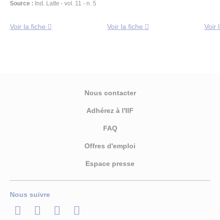
Source :
Ind. Latte - vol. 11 - n. 5
Voir la fiche
Voir la fiche
Voir 
Nous contacter
Adhérez à l'IIF
FAQ
Offres d'emploi
Espace presse
Nous suivre
LinkedIn
Twitter
Facebook
Youtube