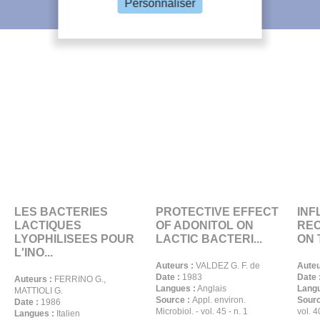
Personnaliser
L'IIF vous recommande
LES BACTERIES
PROTECTIVE EFFECT
INF
LACTIQUES
OF ADONITOL ON
REC
LYOPHILISEES POUR
LACTIC BACTERI...
ON T
L'INO...
Auteurs :
VALDEZ G. F. de
Auteu
Date :
1983
Date 
Auteurs :
FERRINO G.,
Langues :
Anglais
Langu
MATTIOLI G.
Source :
Appl. environ.
Sourc
Date :
1986
Microbiol. - vol. 45 - n. 1
vol. 4
Langues :
Italien