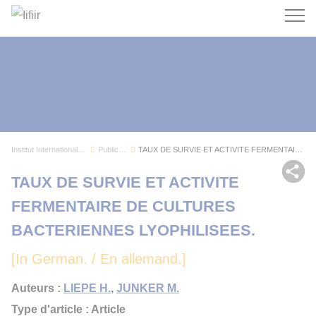
Recherc
Institut International du Froid
Publications
TAUX DE SURVIE ET ACTIVITE FERMENTAIRE DE CULTU...
Par
TAUX DE SURVIE ET ACTIVITE
FERMENTAIRE DE CULTURES
BACTERIENNES LYOPHILISEES.
[In German. / En allemand.]
Auteurs :
LIEPE H.
,
JUNKER M.
Type d'article : Article