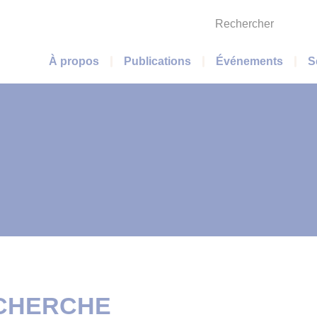
Rechercher
Menu principal
À propos
Publications
Événements
S
ECHERCHE