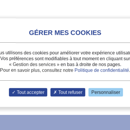
s utilisons des cookies pour améliorer votre expérience utilisat
Vos préférences sont modifiables à tout moment en cliquant sur
« Gestion des services »
en bas à droite de nos pages.
Pour en savoir plus, consultez notre
Politique de confidentialité
Tout accepter
Tout refuser
Personnaliser
aracteristics of a R290 room air conditioner under various