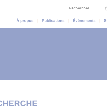
Rechercher
Menu principal
À propos
Publications
Événements
S
ECHERCHE