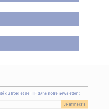
sse.
’accès au
rait réduire
alon
 ACHEMA en
iformity and
ulation
ui est
ormité de la
 chaleur
 chauffage
té du froid et de l'IIF dans notre newsletter :
ir une