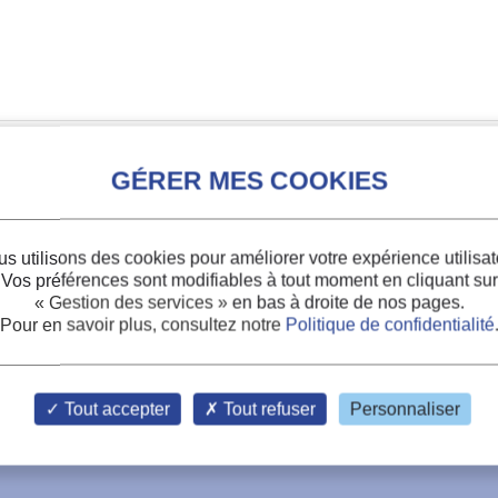
s utilisons des cookies pour améliorer votre expérience utilisat
Vos préférences sont modifiables à tout moment en cliquant sur
« Gestion des services »
en bas à droite de nos pages.
Pour en savoir plus, consultez notre
Politique de confidentialité
ts
Tout accepter
Tout refuser
Personnaliser
 blower flow characteristics via CFD simulation.