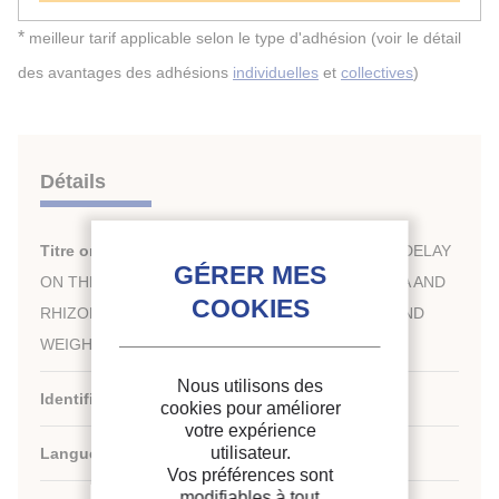
*
meilleur tarif applicable selon le type d'adhésion (voir le détail
des avantages des adhésions
individuelles
et
collectives
)
Détails
Titre original :
INFLUENCE OF REFRIGERATION DELAY
ON THE ROT GROWTH RATE OF MONILINIA LAXA AND
RHIZOPUS NIGRICANS AND ON THE RIPENING AND
WEIGHT LOSS OF PLUM FRUITS.
Nous utilisons des
Identifiant de la fiche :
1988-1884
cookies pour améliorer
votre expérience
utilisateur.
Langues :
Anglais
Vos préférences sont
modifiables à tout