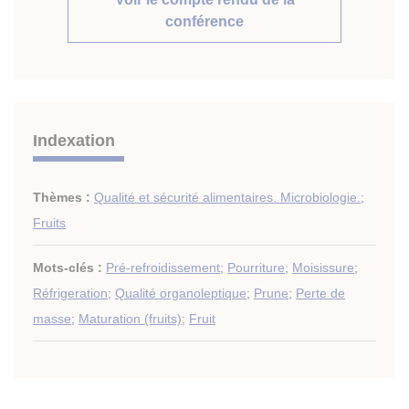
conférence
Indexation
Thèmes :
Qualité et sécurité alimentaires. Microbiologie.
;
Fruits
Mots-clés :
Pré-refroidissement
;
Pourriture
;
Moisissure
;
Réfrigeration
;
Qualité organoleptique
;
Prune
;
Perte de
masse
;
Maturation (fruits)
;
Fruit