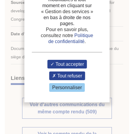
Source :
Development in refrigeration, refrigeration for
moment en cliquant sur
development. Proceedings of the XVIIth international
« Gestion des services »
en bas à droite de nos
Congress of Refrigeration.
pages.
Pour en savoir plus,
Date d'édition :
24/08/1987
consultez notre
Politique
de confidentialité
.
Document disponible en consultation à la bibliothèque du
siège de l'IIF uniquement.
Tout accepter
Tout refuser
Liens
Personnaliser
Voir d'autres communications du
même compte rendu (509)
Voir le compte rendu de la