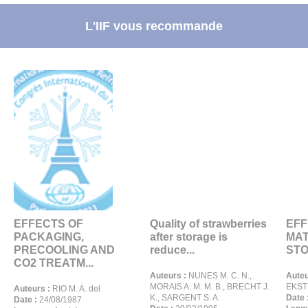
L'IIF vous recommande
EFFECTS OF
Quality of strawberries
EFF
PACKAGING,
after storage is
MAT
PRECOOLING AND
reduce...
STO
CO2 TREATM...
Auteurs :
NUNES M. C. N.,
Auteu
MORAIS A. M. M. B., BRECHT J.
EKSTE
Auteurs :
RIO M. A. del
K., SARGENT S. A.
Date 
Date :
24/08/1987