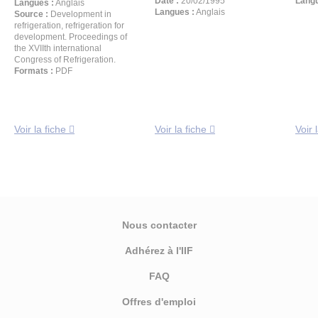
Date :
20/02/1995
Langu
Langues :
Anglais
Langues :
Anglais
Source :
Development in
refrigeration, refrigeration for
development. Proceedings of
the XVIIth international
Congress of Refrigeration.
Formats :
PDF
Voir la fiche
Voir la fiche
Voir 
Nous contacter
Adhérez à l'IIF
FAQ
Offres d'emploi