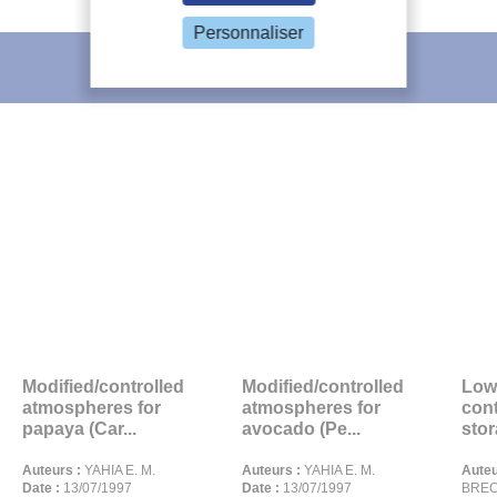
Personnaliser
L'IIF vous recommande
Modified/controlled
Modified/controlled
Low
atmospheres for
atmospheres for
con
papaya (Car...
avocado (Pe...
stor
Auteurs :
YAHIA E. M.
Auteurs :
YAHIA E. M.
Auteu
Date :
13/07/1997
Date :
13/07/1997
BRECH