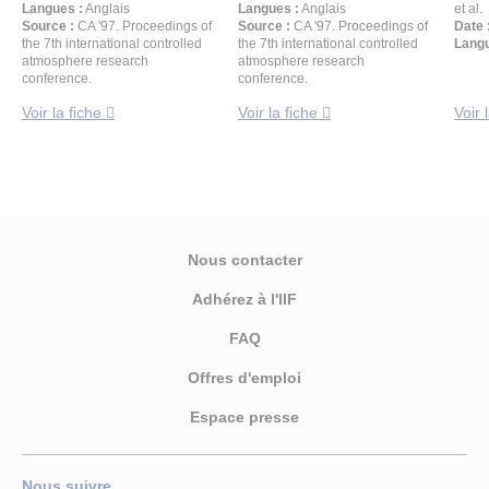
Langues :
Anglais
Langues :
Anglais
et al.
Source :
CA '97. Proceedings of
Source :
CA '97. Proceedings of
Date 
the 7th international controlled
the 7th international controlled
Langu
atmosphere research
atmosphere research
conference.
conference.
Voir la fiche
Voir la fiche
Voir 
Nous contacter
Adhérez à l'IIF
FAQ
Offres d'emploi
Espace presse
Nous suivre