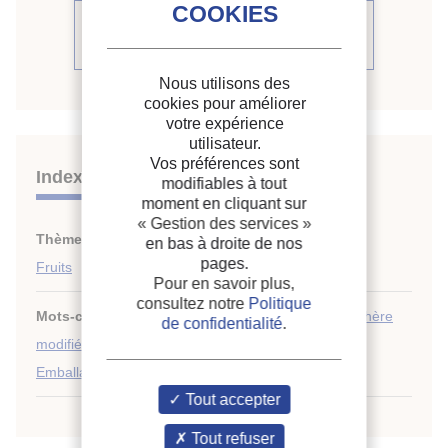
Voir le compte rendu de la
conférence
Nous utilisons des
cookies pour améliorer
votre expérience
utilisateur.
Vos préférences sont
Indexation
modifiables à tout
moment en cliquant sur
« Gestion des services »
Thèmes :
Emballage
;
en bas à droite de nos
pages.
Fruits
Pour en savoir plus,
consultez notre
Politique
Mots-clés :
Insecte
;
Atmosphère contrôlée
;
Atmosphère
de confidentialité
.
modifiée
;
Maturation (fruits)
;
Mangue
;
Éthylene
;
Emballage
;
Fruit tropical
Tout accepter
Tout refuser