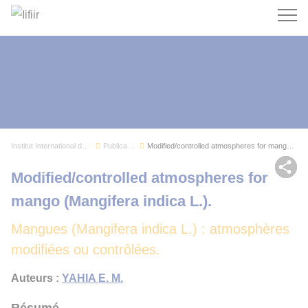
Recherc
Institut International du Froid
Publications
Modified/controlled atmospheres for mango (Mang...
Par
Modified/controlled atmospheres for
mango (Mangifera indica L.).
Mangues (Mangifera indica L.) : atmosphères
modifiées ou contrôlées.
Auteurs :
YAHIA E. M.